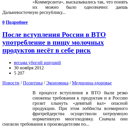
«Коммерсанта», высказывались так, что понять
их можно было однозначно: даешь
Дальневосточную республику...
0
Подробнее
После вступления России в ВТО
употребление в пищу молочных
продуктов несёт в себе риск
весьма убогий ищущий
30 ноября 2012
5 207
Новости
/
Политика
/
Экономика
/
Медицина-здоровье
В процессе вступления в ВТО были резко
снижены требования к продуктам и в Россию
грозит хлынуть «девятый вал» опасной
продукции. При этом лоббисты всемирного
фритрейдерства осуществили хитроумную
нормативную многоходовку. Сначала они
снизили требования к производителям по...