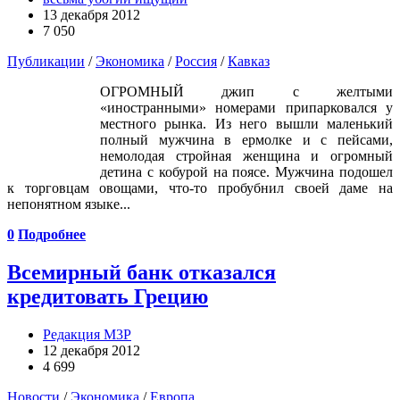
13 декабря 2012
7 050
Публикации
/
Экономика
/
Россия
/
Кавказ
ОГРОМНЫЙ джип с желтыми
«иностранными» номерами припарковался у
местного рынка. Из него вышли маленький
полный мужчина в ермолке и с пейсами,
немолодая стройная женщина и огромный
детина с кобурой на поясе. Мужчина подошел
к торговцам овощами, что-то пробубнил своей даме на
непонятном языке...
0
Подробнее
Всемирный банк отказался
кредитовать Грецию
Редакция М3Р
12 декабря 2012
4 699
Новости
/
Экономика
/
Европа