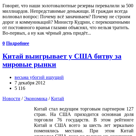
Говорят, что наши золотовалютные резервы перевалили за 500
миллиардов. Непредставимые деньжищи. И граждан всегда
волновал вопрос: Почему всё заначиваем? Почему не строим
дорог и коммуникаций? Министр Кудрин, с перекошенными
от постоянного вранья глазами объяснял, что нельзя тратить.
Во-первых, а ну как чёрный день придёт...
0
Подробнее
Китай выигрывает у США битву за
мировые рынки
весьма убогий ищущий
7 декабря 2012
5 116
Новости
/
Экономика
/
Китай
Китай стал ведущим торговым партнером 127
стран. На США приходится основная доля
торговли 76 государств. В этом рейтинге
Китай и США всего за шесть лет зеркально
поменялись местами. При этом Китай