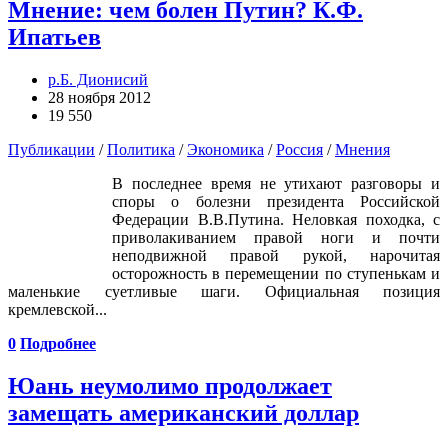
Мнение: чем болен Путин? К.Ф.
Ипатьев
р.Б. Дионисий
28 ноября 2012
19 550
Публикации
/
Политика
/
Экономика
/
Россия
/
Мнения
В последнее время не утихают разговоры и
споры о болезни президента Российской
Федерации В.В.Путина. Неловкая походка, с
приволакиванием правой ноги и почти
неподвижной правой рукой, нарочитая
осторожность в перемещении по ступенькам и
маленькие суетливые шаги. Официальная позиция
кремлевской...
0
Подробнее
Юань неумолимо продолжает
замещать американский доллар