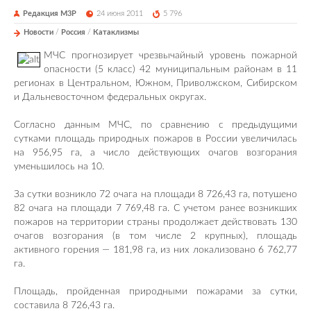
Редакция М3Р
24 июня 2011
5 796
Новости
/
Россия
/
Катаклизмы
МЧС прогнозирует чрезвычайный уровень пожарной
опасности (5 класс) 42 муниципальным районам в 11
регионах в Центральном, Южном, Приволжском, Сибирском
и Дальневосточном федеральных округах.
Согласно данным МЧС, по сравнению с предыдущими
сутками площадь природных пожаров в России увеличилась
на 956,95 га, а число действующих очагов возгорания
уменьшилось на 10.
За сутки возникло 72 очага на площади 8 726,43 га, потушено
82 очага на площади 7 769,48 га. С учетом ранее возникших
пожаров на территории страны продолжает действовать 130
очагов возгорания (в том числе 2 крупных), площадь
активного горения — 181,98 га, из них локализовано 6 762,77
га.
Площадь, пройденная природными пожарами за сутки,
составила 8 726,43 га.