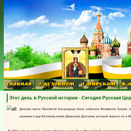
ГЛАВНАЯ
О ДУХОВНОМ
О МИРСКОМ
В 
Этот день в Русской истории - Сегодня Русская Ц
Донская икона Пресвятой Богородицы была написана Феофаном Греком, и 
казаками в дар Великому князю Димитрию Донскому, который перенес ее в М
В 1591 году крымский царевич Нурадин и его брат Мурат-Гирей с многочисленным во