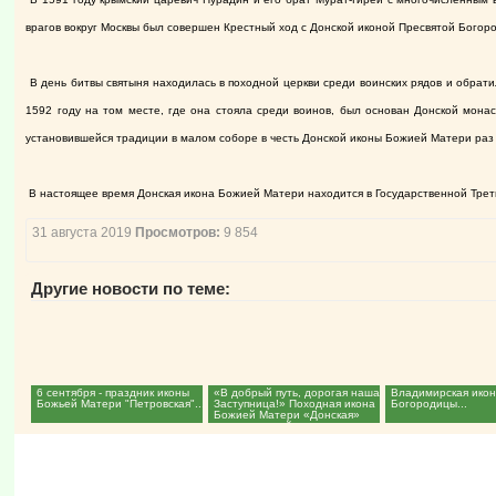
врагов вокруг Москвы был совершен Крестный ход с Донской иконой Пресвятой Богор
В день битвы святыня находилась в походной церкви среди воинских рядов и обрати
1592 году на том месте, где она стояла среди воинов, был основан Донской монас
установившейся традиции в малом соборе в честь Донской иконы Божией Матери раз 
В настоящее время Донская икона Божией Матери находится в Государственной Трет
31 августа 2019
Просмотров:
9 854
Другие новости по теме:
6 сентября - праздник иконы
«В добрый путь, дорогая наша
Владимирская икон
Божьей Матери "Петровская"...
Заступница!» Походная икона
Богородицы...
Божией Матери «Донская»
начинает свой...