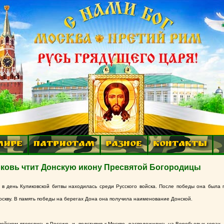
МИРЕ
ПАТРИОТАМ
РАЗНОЕ
КОНТАКТЫ
ерковь чтит Донскую икону Пресвятой Богородицы
в день Куликовской битвы находилась среди Русского войска. После победы она была 
оскву. В память победы на берегах Дона она получила наименование Донской.
йском вторглись в Россию, и, подступив к Москве, расположились на Воробьевых горах.