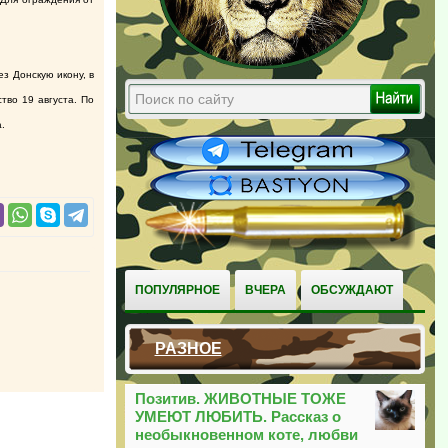
з Донскую икону, в
тво 19 августа. По
а.
ПОПУЛЯРНОЕ
ВЧЕРА
ОБСУЖДАЮТ
РАЗНОЕ
Позитив. ЖИВОТНЫЕ ТОЖЕ
УМЕЮТ ЛЮБИТЬ. Рассказ о
необыкновенном коте, любви