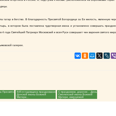
одицы.
ла татар в бегство. В благодарность Пресвятой Богородице за Ее милость, явленную чере
тырь, в котором была поставлена чудотворная икона и установлено совершать празднес
в 4 года Святейший Патриарх Московский и всея Руси совершает чин варения святого мир
ьяковской галерее.
а Пресвятой
645-я годовщина празднования
С праздником, дорогие... День
Донской иконы Божией
Смоленской иконы Божией
Матери...
Матери, именуемой
"Одигитрией"...