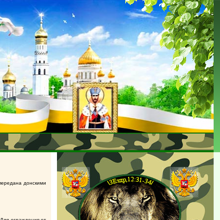
передана донскими
 Для ограждения от