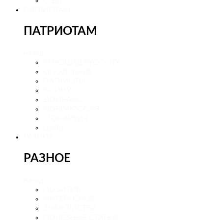
США
ПАТРИОТАМ
ПАТРИОТАМ
назад
ГЕНОЦИД РУССКИХ
ОПОЛЧЕНИЕ
ПАТРИОТЫ
ВОИНУ
ДОНБАСС
НОВОРОССИЯ
МОНАРХИЯ
ЦАРЬ
РАЗНОЕ
РАЗНОЕ
назад
ПОЗИТИВ
ИНТЕРЕСНОЕ
ЗНАКОМСТВА
ПОЛЕЗНЫЕ СТАТЬИ