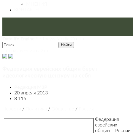
МНЕНИЯ
КОНТАКТЫ
Datalife Engine
Softnews Media Group
Найти
Полная версия сайта
Федерация еврейских общин берет
идеологическую цензуру на себя
Редакция М3Р
20 апреля 2013
8 116
Новости
/
Политика
/
Общество
/
Россия
Федерация
еврейских
общин России