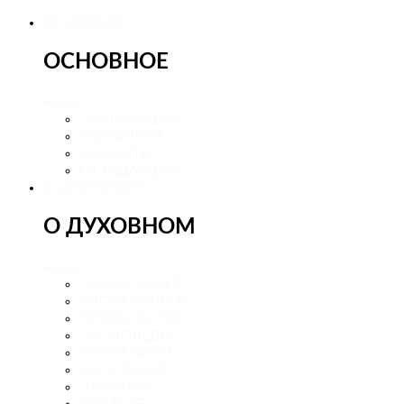
ОСНОВНОЕ
ОСНОВНОЕ
назад
ПУБЛИКАЦИИ
ИЗБРАННОЕ
НОВОСТИ
ОТ РЕДАКЦИИ
О ДУХОВНОМ
О ДУХОВНОМ
назад
ПРАВОСЛАВИЕ
АПОКАЛИПСИС
ПРОРОЧЕСТВА
ПРОПОВЕДИ
ЭКУМЕНИЗМ
АПОСТАСИЯ
ПАТРИАРХ
РЕЛИГИЯ