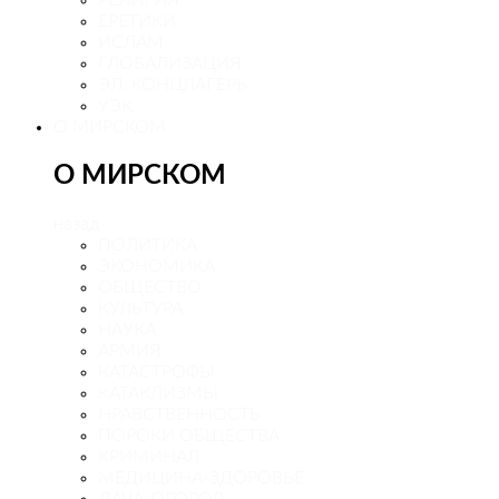
ЕРЕТИКИ
ИСЛАМ
ГЛОБАЛИЗАЦИЯ
ЭЛ. КОНЦЛАГЕРЬ
УЭК
О МИРСКОМ
О МИРСКОМ
назад
ПОЛИТИКА
ЭКОНОМИКА
ОБЩЕСТВО
КУЛЬТУРА
НАУКА
АРМИЯ
КАТАСТРОФЫ
КАТАКЛИЗМЫ
НРАВСТВЕННОСТЬ
ПОРОКИ ОБЩЕСТВА
КРИМИНАЛ
МЕДИЦИНА-ЗДОРОВЬЕ