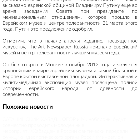
высказано еврейской общиной Владимиру Путину еще во
время заседания Совета при президенте по
межнациональным отношениям, которое прошло в
Еврейском музее и центре толерантности 21 марта этого
года. Путин это предложение одобрил.
Отметим, что в начале апреля издание, посвященное
искусству, The Art Newspaper Russia признало Еврейский
музей и центр толерантности лучшим музеем года.
Он был открыт в Москве в ноябре 2012 года и является
крупнейшим в мире еврейским музеем и самой большой в
Европе крытой выставочной площадкой. Интерактивная и
мультимедийная экспозиция музея посвящена полной
истории еврейского народа: от древности до
современности.
Похожие новости
САТАНИНСКИЙ ХАБАД... ФЕОР и Минобороны будут
совместно проводить молодежные
мероприятия
Хабадцам в России фактически передали
функцию идеологического органа России
Минрегион