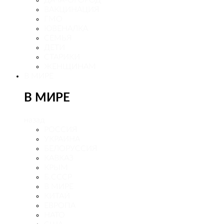
ДАЧА-ОГОРОД
ВАКЦИНАЦИЯ
ГМО
ЮВЕНАЛКА
СЕМЬЯ
ДЕТИ
СТАРИКИ
ЖЕНЩИНАМ
В МИРЕ
В МИРЕ
назад
РОСCИЯ
УКРАИНА
БЕЛОРУССИЯ
КАВКАЗ
КРЫМ
Б.СССР
В МИРЕ
КИТАЙ
ЕВРОПА
НАТО