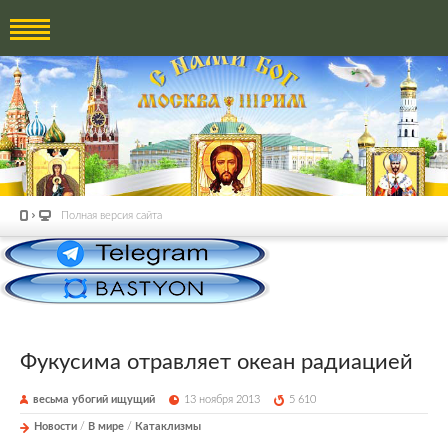
Полная версия сайта
Фукусима отравляет океан радиацией
весьма убогий ищущий
13 ноября 2013
5 610
Новости
/
В мире
/
Катаклизмы