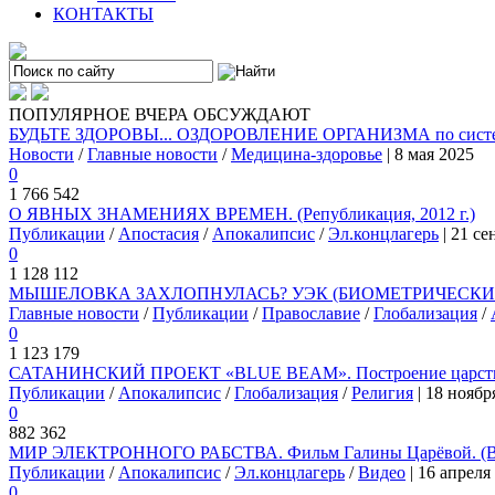
КОНТАКТЫ
ПОПУЛЯРНОЕ
ВЧЕРА
ОБСУЖДАЮТ
БУДЬТЕ ЗДОРОВЫ... ОЗДОРОВЛЕНИЕ ОРГАНИЗМА по системе
Новости
/
Главные новости
/
Медицина-здоровье
| 8 мая 2025
0
1 766 542
О ЯВНЫХ ЗНАМЕНИЯХ ВРЕМЕН. (Републикация, 2012 г.)
Публикации
/
Апостасия
/
Апокалипсис
/
Эл.концлагерь
| 21 се
0
1 128 112
МЫШЕЛОВКА ЗАХЛОПНУЛАСЬ? УЭК (БИОМЕТРИЧЕСКИЙ 
Главные новости
/
Публикации
/
Православие
/
Глобализация
/
0
1 123 179
САТАНИНСКИЙ ПРОЕКТ «BLUE BEAM». Построение царства
Публикации
/
Апокалипсис
/
Глобализация
/
Религия
| 18 ноябр
0
882 362
МИР ЭЛЕКТРОННОГО РАБСТВА. Фильм Галины Царёвой. (
Публикации
/
Апокалипсис
/
Эл.концлагерь
/
Видео
| 16 апреля
0