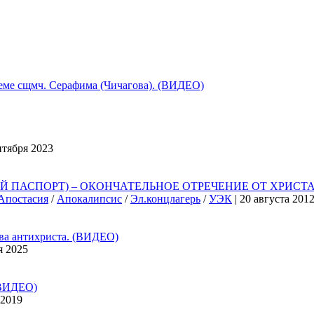
 сщмч. Серафима (Чичагова). (ВИДЕО)
нтября 2023
ПАСПОРТ) – ОКОНЧАТЕЛЬНОЕ ОТРЕЧЕНИЕ ОТ ХРИСТА,
Апостасия
/
Апокалипсис
/
Эл.концлагерь
/
УЭК
| 20 августа 201
 антихриста. (ВИДЕО)
я 2025
ВИДЕО)
 2019