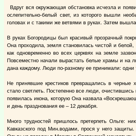
Вдруг вся окружающая обстановка исчезла и появи
ослепительно-белый свет, из которого вышли нео
головах и с такими же ветвями в руках. Затем выш
В руках Богородицы был красивый прозрачный покро
Она проходила, земля становилась чистой и белой
как одновременно во всех церквях на земле зазвон
Повсеместно начали вырастать белые храмы и на л
дана каждому. Люди по-разному ее принимали: одни у
Не принявшие крестиков превращались в черные х
стало светлеть. Постепенно все люди, очистившись 
появилась икона, которую Она назвала «Воскрешающа
и день празднования ее – 12 декабря.
Много трудностей пришлось претерпеть Ольге: ни
Кавказского под Мин.водами, прося у него защиты