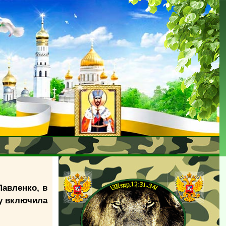
авленко, в
му включила