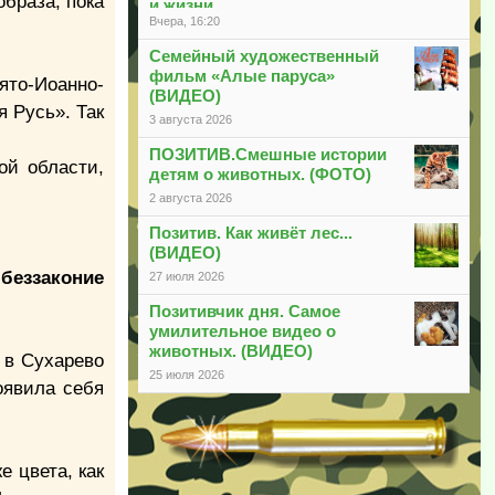
образа, пока
и жизни
Вчера, 16:20
Семейный художественный
фильм «Алые паруса»
то-Иоанно-
(ВИДЕО)
 Русь». Так
3 августа 2026
ПОЗИТИВ.Смешные истории
ой области,
детям о животных. (ФОТО)
2 августа 2026
Позитив. Как живёт лес...
(ВИДЕО)
 беззаконие
27 июля 2026
Позитивчик дня. Самое
умилительное видео о
животных. (ВИДЕО)
 в Сухарево
25 июля 2026
оявила себя
е цвета, как