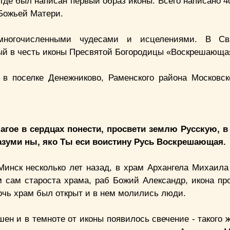
где был написан первый образ иконы. Всего написано 4
 Божьей Матери.
многочисленными чудесами и исцелениями. В Свя
ый в честь иконы Пресвятой Богородицы «Воскрешающая
 в поселке Денежниково, Раменского района Московск
гое в сердцах понести, просвети землю Русскую, в
азуми ны, яко Ты еси воистину Русь Воскрешающая.
инск несколько лет назад, в храм Архангела Михаила
ом сам староста храма, раб Божий Александр, икона пр
ночь храм был открыт и в нем молились люди.
ен и в темноте от иконы появилось свечение - такого ж