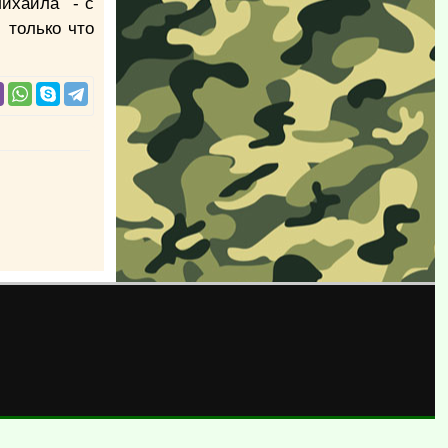
Михаила - с
 только что