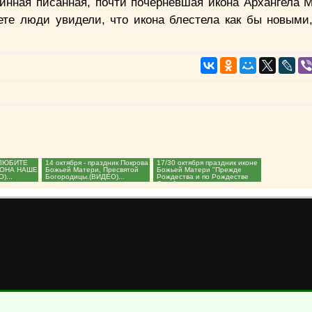
инная писанная, почти почерневшая икона Архангела 
те люди увидели, что икона блестела как бы новыми,
ЛЮБИТЕ
14 октября - праздник Покрова
17/30 октября праздник иконе
 ОНА НАШЕ
Божьей Матери, Пресвятой
Божьей Матери "Прежде
)...
Богородицы.(ВИДЕО)...
Рождества и по Рождестве
Дева"...