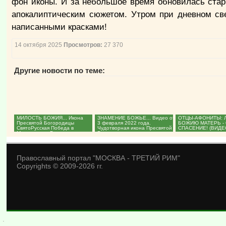
фон иконы. И за небольшое время обновилась стар
апокалиптическим сюжетом. Утром при дневном све
написанными красками!
14 октября 2025
Просмотров:
27 370
Другие новости по теме:
МИЛОСТЬ БОЖИЯ... Икона
ЗНАМЕНИЕ БОЖЬЕ... Видео от
ОТЦЫ-АФОНИТЫ: 
Пресвятой Богородицы
3 февраля 2022 года.
БОЖИЮ МАТЕРЬ -
СвятоРусская Победа в
Чудотворная икона Пресвятой
СПАСЕНИЕ! (ВИДЕО
Мариуполе и Волновахе.
Богородицы продолжает...
(ВИДЕО)...
Православный портал "МОСКВА - ТРЕТИЙ РИМ"
Copyrights © 2009-2026 гг.