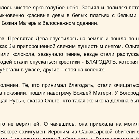
лось чистое ярко-голубое небо. Засиял и полился пот
быкновенно красивые девы в белых платьях с белыми
ла Божия Матерь в белоснежном одеянии.
в. Пресвятая Дева спустилась на землю и пошла по не
, как бы припорошенной свежим пушистым снегом. Ольг
или колокола, зазвучало пение, везде стали распуска
юдей стали спускаться крестики - БЛАГОДАТЬ, которая
бегали в ужасе, другие – стоя на коленях.
олмики. Те, кто принимал благодать, стали очищатьс
в покаянии, пошли навстречу Божьей Матери. У Богород
я Русь», сказав Ольге, что такая же икона должна быт
кто не верил ей. Отчаявшись, она приехала на моги
. Вскоре схиигумен Иероним из Санаксарской обители 