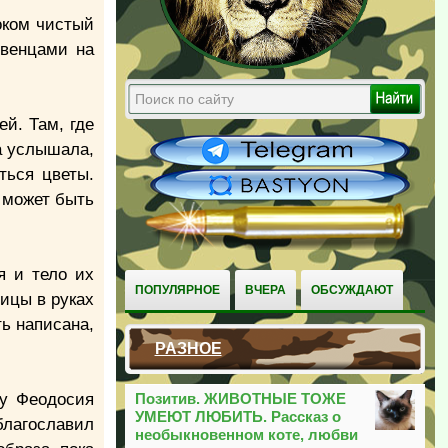
оком чистый
 венцами на
й. Там, где
а услышала,
ться цветы.
 может быть
я и тело их
ПОПУЛЯРНОЕ
ВЧЕРА
ОБСУЖДАЮТ
ицы в руках
ь написана,
РАЗНОЕ
лу Феодосия
Позитив. ЖИВОТНЫЕ ТОЖЕ
УМЕЮТ ЛЮБИТЬ. Рассказ о
благославил
необыкновенном коте, любви