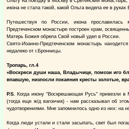
Ольгу на поездку в Москву в Сретенский монастырь, 
икона не стала такой, какой Ольга видела ее в руках
Путешествуя по России, икона прославилась 
Предтеченском монастыре построен храм, освященн
Матерь Божия обрела Свой новый удел в России.
Свято-Иоанно-Предтеченском монастырь находится
недалеко от г.Бронницы.
Тропарь, гл.4
«Воскреси души наша, Владычице, помози иго бла
впавшую, низпосли покаяния кресты золотые, вр
Р.S.
Когда икону "Воскрешающая Русь" привезли в М
(тогда еще ж/д вагончик) - нам рассказывал об эт
чудотворениями. Мне запомнилось одно из них: на 
Когда люди устали и стали засыпать, свет был погаш