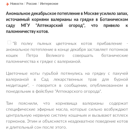
Новости
/
Россия
/
Интересное
Аномальное декабрьское потепление в Москве усилило запах,
источаемый корнями валерианы на грядке в Ботаническом
саду МГУ "Аптекарский огород", что привело к
паломничеству котов.
"В полку пьяных цветочных котов прибавление -
аномальное потепление в конце декабря заставляет потомков
кошек Петра Великого совершать ботанические
паломничества к грядке с валерианой.
Цветочные коты гурьбой потянулись на грядку с пахучей
валерианой в Сад лекарственных трав для бурной
медитации", - говорится в сообщении, опубликованном в
понедельник в фейсбуке "Аптекарского огорода".
Там пояснили, что корневища валерианы содержат
специфические эфирные масла, которые сильно возбуждают
центральную нервную систему кошачьих и вызывают всплеск
гормонов. Этим и объясняется неадекватное поведение котов
и длительный сон после этого.