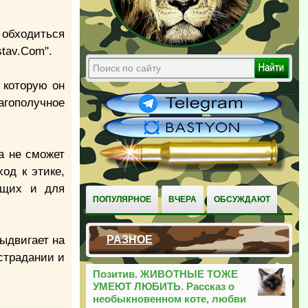
 обходиться
stav.Com".
 которую он
агополучное
а не сможет
од к этике,
ющих и для
ПОПУЛЯРНОЕ
ВЧЕРА
ОБСУЖДАЮТ
выдвигает на
РАЗНОЕ
острадании и
Позитив. ЖИВОТНЫЕ ТОЖЕ
УМЕЮТ ЛЮБИТЬ. Рассказ о
необыкновенном коте, любви