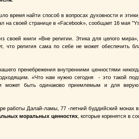
ло время найти способ в вопросах духовности и этики
л на своей странице в «Facebook», сообщает 16 мая "Y
з своей книги «Вне религии. Этика для целого мира»,
ет, что религия сама по себе не может обеспечить бл
нашего пренебрежения внутренними ценностями никогд
подходящим. «Что нам нужно сегодня - это такой подх
 и может быть одинаково приемлемым и для веру
зоре работы Далай-ламы, 77 -летний буддийский монах 
альных моральных ценностях
, которые коренятся в с