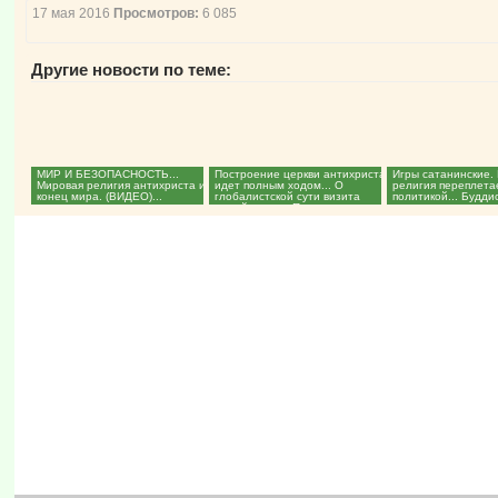
17 мая 2016
Просмотров:
6 085
Другие новости по теме:
МИР И БЕЗОПАСНОСТЬ...
Построение церкви антихриста
Игры сатанинские.
Мировая религия антихриста и
идет полным ходом... О
религия переплета
конец мира. (ВИДЕО)...
глобалистской сути визита
политикой... Будди
далай-ламы в Прагу,...
перевоплощения да