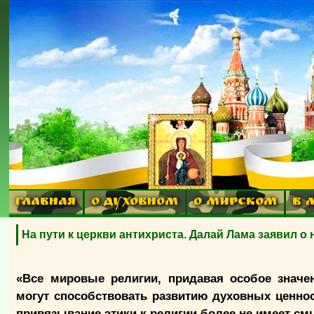
ГЛАВНАЯ
О ДУХОВНОМ
О МИРСКОМ
В 
На пути к церкви антихриста. Далай Лама заявил о
«Все мировые религии, придавая особое значе
могут способствовать развитию духовных ценност
привязывание этики к религии более не имеет см