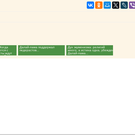
 Когда
Далай-лама поддержал
Дух экуменизма: религий
ется с
педерастов...
много, а истина одна, убежден
сты ждут
Далай-лама...
лай-ламы...