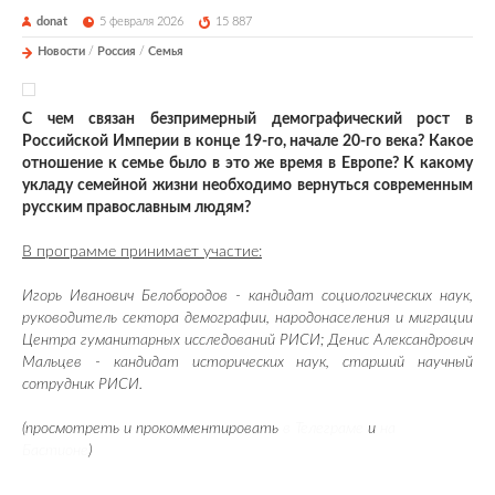
donat
5 февраля 2026
15 887
Новости
/
Россия
/
Семья
С чем связан безпримерный демографический рост в
Российской Империи в конце 19-го, начале 20-го века? Какое
отношение к семье было в это же время в Европе? К какому
укладу семейной жизни необходимо вернуться современным
русским православным людям?
В программе принимает участие:
Игорь Иванович Белобородов - кандидат социологических наук,
руководитель сектора демографии, народонаселения и миграции
Центра гуманитарных исследований РИСИ; Денис Александрович
Мальцев - кандидат исторических наук, старший научный
сотрудник РИСИ.
(просмотреть и прокомментировать
в Телеграме
и
на
Бастионе
)