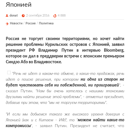
Японией
donat
2 сентября 2016
4 888
Новости
/
Россия
/
Политика
Россия не торгует своими территориями, но хочет найти
решение проблемы Курильских островов с Японией, заявил
президент РФ Владимир Путин в интервью Bloomberg,
которое он дал в преддверии встречи с японским премьером
Синдзо Абэ во Владивостоке.
"Речь не идет о каком-то обмене, о каких-то продажах, речь
идет о поиске решения, при котором
ни одна из сторон не
будет чувствовать себя ни побежденной, ни проигравшей
"
, -
сказал Путин.
"Нам бы очень хотелось с нашими японскими
друзьями найти решение этой проблемы", - отметил президент,
добавив при этом, что "мы не торгуем территориями"
.
"И если мы добьемся такого же высокого уровня доверия с
Японией (как и с Китаем - ИФ)", то "
можем найти какие-то
компромиссы
"
, - заявил Путин. Президент не считает, что