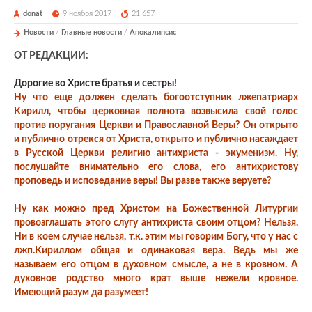
donat
9 ноября 2017
21 657
Новости
/
Главные новости
/
Апокалипсис
ОТ РЕДАКЦИИ:
Дорогие во Христе братья и сестры!
Ну что еще должен сделать богоотступник лжепатриарх
Кирилл, чтобы церковная полнота возвысила свой голос
против поругания Церкви и Православной Веры? Он открыто
и публично отрекся от Христа, открыто и публично насаждает
в Русской Церкви религию антихриста - экуменизм. Ну,
послушайте внимательно его слова, его антихристову
проповедь и исповедание веры! Вы разве также веруете?
Ну как можно пред Христом на Божественной Литургии
провозглашать этого слугу антихриста своим отцом? Нельзя.
Ни в коем случае нельзя, т.к. этим мы говорим Богу, что у нас с
лжп.Кириллом общая и одинаковая вера. Ведь мы же
называем его отцом в духовном смысле, а не в кровном. А
духовное родство много крат выше нежели кровное.
Имеющий разум да разумеет!