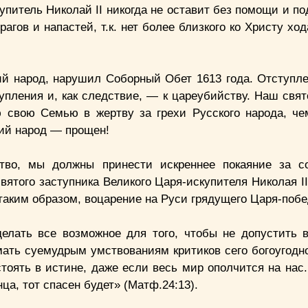
питель Николай II никогда не оставит без помощи и по
агов и напастей, т.к. нет более близкого ко Христу хо
й народ, нарушил Соборный Обет 1613 года. Отступле
упления и, как следствие, — к цареубийству. Наш свят
 свою Семью в жертву за грехи Русского народа, ч
кий народ — прощен!
ство, мы должны принести искреннее покаяние за с
ятого заступника Великого Царя-искупителя Николая II
 таким образом, воцарение на Руси грядущего Царя-побе
сделать все возможное для того, чтобы не допустить 
мать суемудрым умствованиям критиков сего богоугодно
стоять в истине, даже если весь мир ополчится на нас
ца, тот спасен будет» (Матф.24:13).