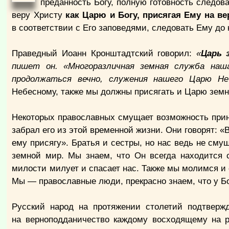
преданность Богу, полную готовность следов
веру Христу
как Царю и Богу, присягая Ему на ве
в соответствии с Его заповедями, следовать Ему до 
Праведный Иоанн Кронштадтский говорил:
«
Царь 
пишет он. «Многоразличная земная служба наш
продолжаться вечно, служения нашего Царю Не
Небесному, также мы должны присягать и Царю земном
Некоторых православных смущает возможность прине
забрал его из этой временной жизни. Они говорят: «
ему присягу». Братья и сестры, но нас ведь не сму
земной мир. Мы знаем, что Он всегда находится
милости милует и спасает нас. Также мы молимся и
Мы — православные люди, прекрасно знаем, что у Бо
Русский народ на протяжении столетий подтверж
на верноподданичество каждому восходящему на р