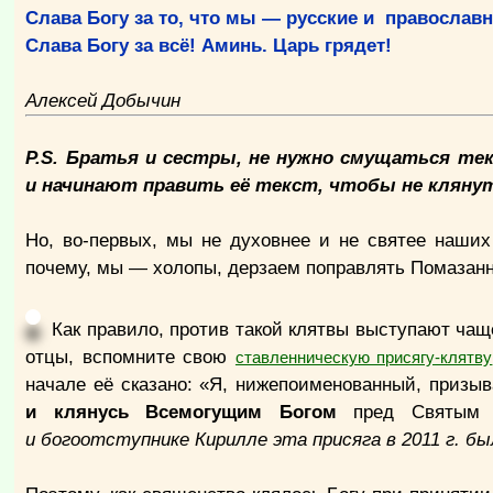
Слава Богу за то, что мы — русские и православ
Слава Богу за всё! Аминь. Царь грядет!
Алексей Добычин
P.S. Братья и сестры, не нужно смущаться т
и начинают править её текст, чтобы не клянут
Но, во-первых, мы не духовнее и не святее наших
почему, мы — холопы, дерзаем поправлять Помазан
Как правило, против такой клятвы выступают чаще
отцы, вспомните свою
ставленническую присягу-клятву
начале её сказано: «Я, нижепоименованный, призы
и клянусь Всемогущим Богом
пред Святым 
и богоотступнике Кирилле эта присяга
в 2011 г.
бы