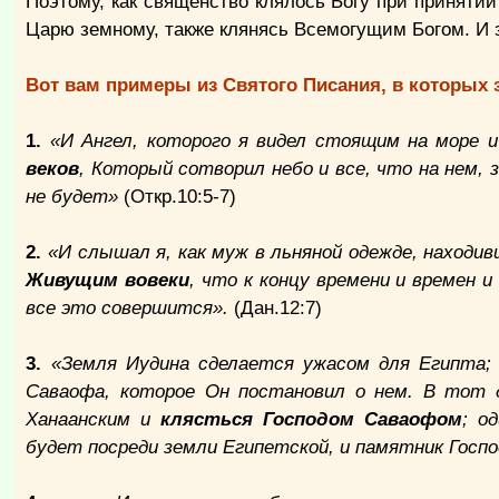
Поэтому, как священство клялось Богу при принятии
Царю земному, также клянясь Всемогущим Богом. И з
Вот вам примеры из Святого Писания, в которых 
1.
«И Ангел, которого я видел стоящим на море и
веков
, Который сотворил небо и все, что на нем, з
не будет»
(Откр.10:5-7)
2.
«И слышал я, как муж в льняной одежде, находивш
Живущим вовеки
, что к концу времени и времен 
все это совершится».
(Дан.12:7)
3.
«Земля Иудина сделается ужасом для Египта;
Саваофа, которое Он постановил о нем. В тот 
Ханаанским и
клясться Господом Саваофом
; о
будет посреди земли Египетской, и памятник Госпо