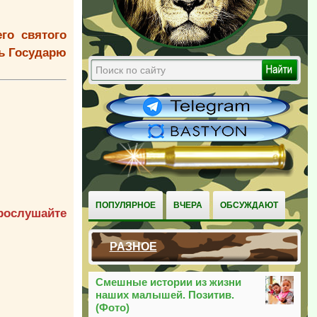
го святого
ть Государю
ПОПУЛЯРНОЕ
ВЧЕРА
ОБСУЖДАЮТ
прослушайте
РАЗНОЕ
Смешные истории из жизни
наших малышей. Позитив.
(Фото)