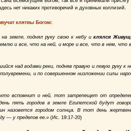
 сана Всемогущим Богом, так все и принимали присягу 
десь нет никаких противоречий и духовных коллизий.
звучат клятвы Богом:
 на земле, поднял руку свою к небу и
клялся Живущ
емлю и все, что на ней, и море и все, что в нем, что
ийся над водами реки, подняв правую и левую руку к н
и полувремени, и по совершенном низложении силы наро
 кто вспомнит о ней, тот затрепещет от определен
день пять городов в земле Египетской будут говор
дин назовется городом солнца. В тот день жертвен
ду — у пределов ее.»
(Ис. 19:17-20)