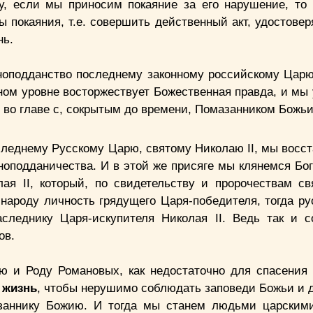
у, если мы приносим покаяние за его нарушение, то
ды покаяния, т.е. совершить действенный акт, удостов
нь.
рноподданство последнему законному российскому Царю
ном уровне восторжествует Божественная правда, и мы 
во главе с, сокрытым до времени, Помазанником Божь
леднему Русскому Царю, святому Николаю II, мы восс
подданичества. И в этой же присяге мы клянемся Богу
ая II, который, по свидетельству и пророчествам св
 народу личность грядущего Царя-победителя, тогда ру
аследнику Царя-искупителя Николая II. Ведь так и 
ов.
рю и Роду Романовых, как недостаточно для спасени
 жизнь
, чтобы нерушимо соблюдать заповеди Божьи и 
аннику Божию. И тогда мы станем людьми царскими