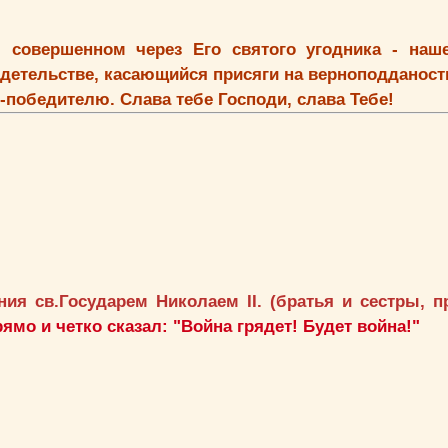
 совершенном через Его святого угодника - наше
идетельстве, касающийся присяги на верноподданос
ю-победителю. Слава тебе Господи, слава Тебе!
ния св.Государем Николаем II. (братья и сестры, 
ямо и четко сказал: "Война грядет! Будет война!"