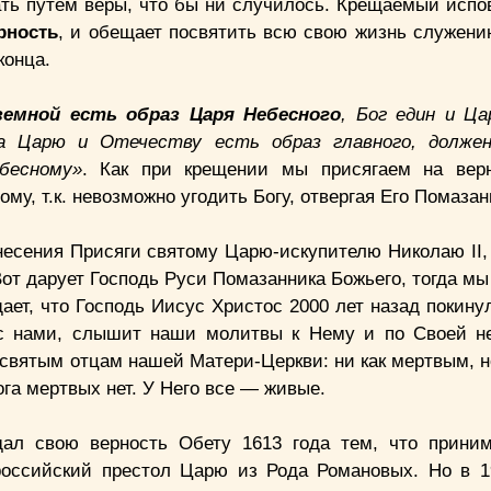
ать путем веры, что бы ни случилось. Крещаемый испо
рность
, и обещает посвятить всю свою жизнь служени
конца.
земной есть образ Царя Небесного
, Бог един и Ц
а Царю и Отечеству есть образ главного, долже
бесному»
. Как при крещении мы присягаем на вер
у, т.к. невозможно угодить Богу, отвергая Его Помазан
сения Присяги святому Царю-искупителю Николаю II, т
Вот дарует Господь Руси Помазанника Божьего, тогда м
щает, что Господь Иисус Христос 2000 лет назад покин
 с нами, слышит наши молитвы к Нему и по Своей н
 святым отцам нашей Матери-Церкви: ни как мертвым, 
га мертвых нет. У Него все — живые.
дал свою верность Обету 1613 года тем, что прини
оссийский престол Царю из Рода Романовых. Но в 1