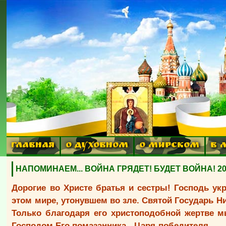
ГЛАВНАЯ
О ДУХОВНОМ
О МИРСКОМ
В 
НАПОМИНАЕМ... ВОЙНА ГРЯДЕТ! БУДЕТ ВОЙНА! 2018г.
Дорогие во Христе братья и сестры! Господь ук
этом мире, утонувшем во зле. Святой Государь Ни
Только благодаря его христоподобной жертве м
Господом Его помазанника - Царя-победителя.