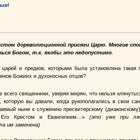
ные!
екстом дореволюционной присяги Царю. Многие с
ься Богом, т.к. якобы это недопустимо.
 царей и предков, которыми была установлена такая п
ников Божиих и духоносных отцов?
 всего священники, уверяя мирян, что нельзя клянутьс
, которую вы давали, когда рукополагались в свои са
ваемый ныне к служению пресвитерскому (диаконскому
Его Крестом и Евангелием…»
(это уже при лж
ла им заменена)