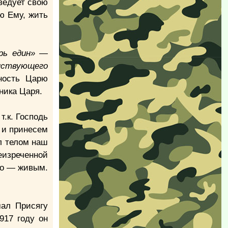
ведует свою
ю Ему, жить
арь един» —
нствующего
ность Царю
ника Царя.
.к. Господь
ы и принесем
ул телом наш
еизреченной
но — живым.
мал Присягу
917 году он