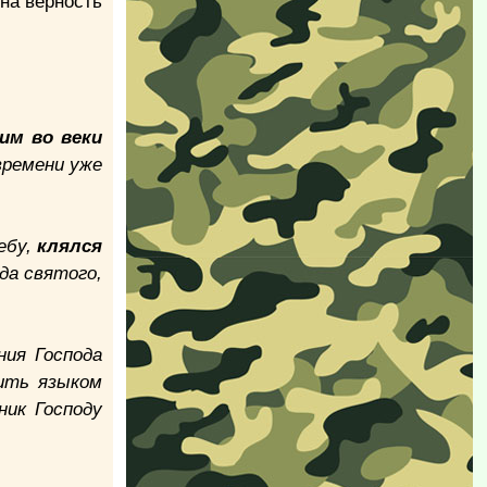
на верность
им во веки
 времени уже
ебу,
клялся
да святого,
ия Господа
ить языком
ник Господу