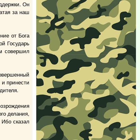
ддержки. Он
датая за наш
ние от Бога
ой Государь
ем совершил
овершенный
 и принести
дителя.
возрождения
го делания,
. Ибо сказал