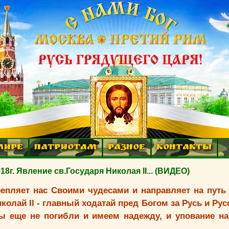
МИРЕ
ПАТРИОТАМ
РАЗНОЕ
КОНТАКТЫ
 Явление св.Государя Николая II... (ВИДЕО)
репляет нас Своими чудесами и направляет на путь
колай II - главный ходатай пред Богом за Русь и Рус
ы еще не погибли и имеем надежду, и упование на