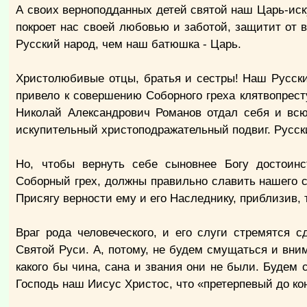
А своих верноподданных детей святой наш Царь-иску
покроет нас своей любовью и заботой, защитит от вр
Русский народ, чем наш батюшка - Царь.
Христолюбивые отцы, братья и сестры!
Наш Русски
привело к совершению Соборного греха клятвопрест
Николай Александрович Романов отдал себя и всю
искупительный христоподражательный подвиг. Русс
Но, чтобы вернуть себе сыновнее Богу достоин
Соборный грех, должны правильно славить нашего св
Присягу верности ему и его Наследнику, приблизив,
Враг рода человеческого, и его слуги стремятся 
Святой Руси. А, потому, не будем смущаться и вни
какого бы чина, сана и звания они не были. Будем 
Господь наш Иисус Христос, что «претерпевый до кон