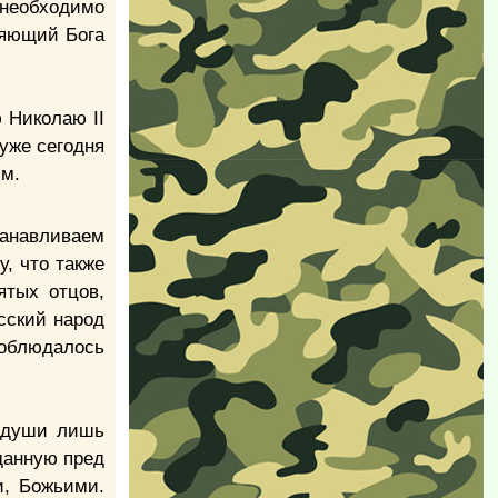
 необходимо
еряющий Бога
 Николаю II
уже сегодня
им.
танавливаем
, что также
ятых отцов,
сский народ
соблюдалось
я души лишь
данную пред
, Божьими.