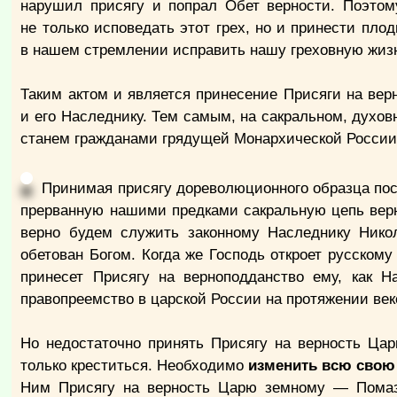
нарушил присягу и попрал Обет верности. Поэтом
не только исповедать этот грех, но и принести пло
в нашем стремлении исправить нашу греховную жиз
Таким актом и является принесение Присяги на ве
и его Наследнику. Тем самым, на сакральном, духов
станем гражданами грядущей Монархической России 
Принимая присягу дореволюционного образца пос
прерванную нашими предками сакральную цепь верно
верно будем служить законному Наследнику Никол
обетован Богом. Когда же Господь откроет русскому
принесет Присягу на верноподданство ему, как Н
правопреемство в царской России на протяжении век
Но недостаточно принять Присягу на верность Ца
только креститься. Необходимо
изменить всю свою
Ним Присягу на верность Царю земному — Помаз