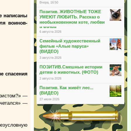
Вчера, 16:50
Позитив. ЖИВОТНЫЕ ТОЖЕ
ые написаны
УМЕЮТ ЛЮБИТЬ. Рассказ о
необыкновенном коте, любви
ля воинов-
и жизни
6 августа 2026
Семейный художественный
фильм «Алые паруса»
(ВИДЕО)
3 августа 2026
ПОЗИТИВ.Смешные истории
детям о животных. (ФОТО)
е спасения
2 августа 2026
Позитив. Как живёт лес...
(ВИДЕО)
Христом?» —
27 июля 2026
очетался» —
безусловную