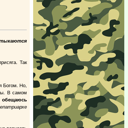
потыкаются
рисяга. Так
я Богом. Но,
ны. В самом
)
обещаюсь
епатриархе