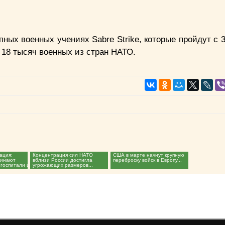
пных военных учениях Sabre Strike, которые пройдут с 
 18 тысяч военных из стран НАТО.
ация:
Концентрация сил НАТО
США в марте начнут крупную
чинают
вблизи России достигла
переброску войск в Европу...
 госпитали и
угрожающих размеров...