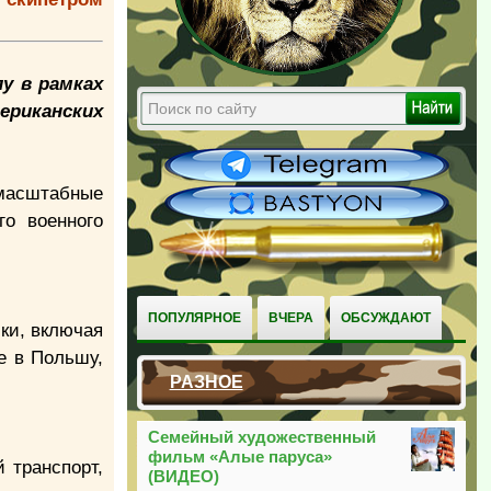
у в рамках
ериканских
омасштабные
го военного
ПОПУЛЯРНОЕ
ВЧЕРА
ОБСУЖДАЮТ
ики, включая
е в Польшу,
РАЗНОЕ
Семейный художественный
фильм «Алые паруса»
 транспорт,
(ВИДЕО)