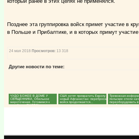
который ранее в этих целях не применялся.
Позднее эта группировка войск примет участие в кру
в Польше и Прибалтике, и в которых примут участие
24 мая 2018
Просмотров:
13 318
Другие новости по теме:
ЧУДО БОЖЕЕ В ДОМЕ У
США хотят превратить Европу в
Тревожная информ
СВЯЩЕННИКА. Обильное
новый Афганистан: переброска
польские отели на
мироточение. Готовимся к
войск продолжается...
переоборудовать в
скорбям... (ВИДЕО)...
штабы...