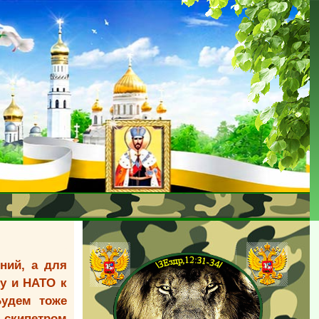
ний, а для
у и НАТО к
Будем тоже
д скипетром