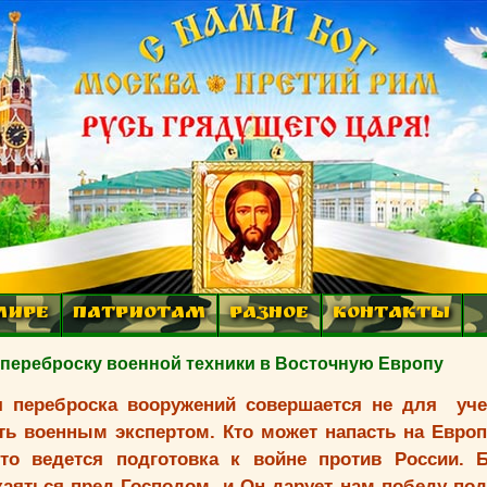
МИРЕ
ПАТРИОТАМ
РАЗНОЕ
КОНТАКТЫ
переброску военной техники в Восточную Европу
ая переброска вооружений совершается не для уче
ь военным экспертом. Кто может напасть на Европ
Это ведется подготовка к войне против России. 
каяться пред Господом, и Он дарует нам победу по