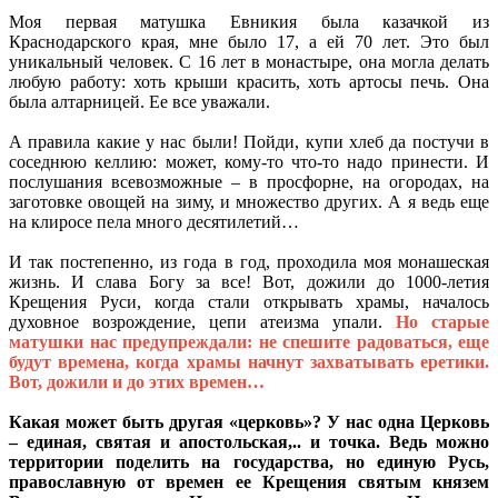
Моя первая матушка Евникия была казачкой из
Краснодарского края, мне было 17, а ей 70 лет. Это был
уникальный человек. С 16 лет в монастыре, она могла делать
любую работу: хоть крыши красить, хоть артосы печь. Она
была алтарницей. Ее все уважали.
А правила какие у нас были! Пойди, купи хлеб да постучи в
соседнюю келлию: может, кому-то что-то надо принести. И
послушания всевозможные – в просфорне, на огородах, на
заготовке овощей на зиму, и множество других. А я ведь еще
на клиросе пела много десятилетий…
И так постепенно, из года в год, проходила моя монашеская
жизнь. И слава Богу за все! Вот, дожили до 1000-летия
Крещения Руси, когда стали открывать храмы, началось
духовное возрождение, цепи атеизма упали.
Но старые
матушки нас предупреждали: не спешите радоваться, еще
будут времена, когда храмы начнут захватывать еретики.
Вот, дожили и до этих времен…
Какая может быть другая «церковь»? У нас одна Церковь
– единая, святая и апостольская,.. и точка. Ведь можно
территории поделить на государства, но единую Русь,
православную от времен ее Крещения святым князем