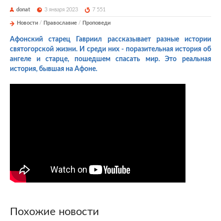
donat
3 января 2023
7 551
Новости
/
Православие
/
Проповеди
Афонский старец Гавриил рассказывает разные истории
святогорской жизни. И среди них - поразительная история об
ангеле и старце, пошедшем спасать мир. Это реальная
история, бывшая на Афоне.
Похожие новости