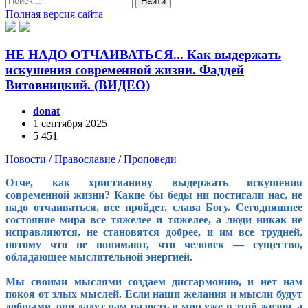
Найти
Полная версия сайта
НЕ НАДО ОТЧАИВАТЬСЯ... Как выдержать
искушения современной жизни. Фаддей
Витовницкий. (ВИДЕО)
donat
1 сентября 2025
5 451
Новости
/
Православие
/
Проповеди
Отче, как христианину выдержать искушения
современной жизни? Какие бы беды ни постигали нас, не
надо отчаиваться, все пройдет, слава Богу. Сегодняшнее
состояние мира все тяжелее и тяжелее, а люди никак не
исправляются, не становятся добрее, и им все трудней,
потому что не понимают, что человек — существо,
обладающее мыслительной энергией.
Мы своими мыслями создаем дисгармонию, и нет нам
покоя от злых мыслей. Если наши желания и мысли будут
добрыми, они дадут нам радость и мир уже в этой жизни, а