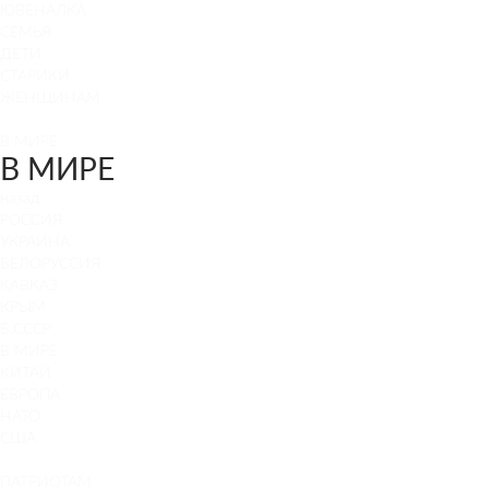
ЮВЕНАЛКА
СЕМЬЯ
ДЕТИ
СТАРИКИ
ЖЕНЩИНАМ
В МИРЕ
В МИРЕ
назад
РОСCИЯ
УКРАИНА
БЕЛОРУССИЯ
КАВКАЗ
КРЫМ
Б.СССР
В МИРЕ
КИТАЙ
ЕВРОПА
НАТО
США
ПАТРИОТАМ