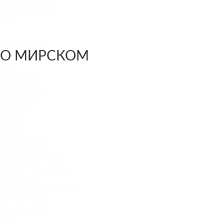
ГЛОБАЛИЗАЦИЯ
ЭЛ. КОНЦЛАГЕРЬ
УЭК
О МИРСКОМ
О МИРСКОМ
назад
ПОЛИТИКА
ЭКОНОМИКА
ОБЩЕСТВО
КУЛЬТУРА
НАУКА
АРМИЯ
КАТАСТРОФЫ
КАТАКЛИЗМЫ
НРАВСТВЕННОСТЬ
ПОРОКИ ОБЩЕСТВА
КРИМИНАЛ
МЕДИЦИНА-ЗДОРОВЬЕ
ДАЧА-ОГОРОД
ВАКЦИНАЦИЯ
ГМО