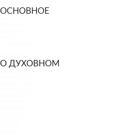
ОСНОВНОЕ
ОСНОВНОЕ
назад
ПУБЛИКАЦИИ
ИЗБРАННОЕ
НОВОСТИ
ОТ РЕДАКЦИИ
О ДУХОВНОМ
О ДУХОВНОМ
назад
ПРАВОСЛАВИЕ
АПОКАЛИПСИС
ПРОРОЧЕСТВА
ПРОПОВЕДИ
ЭКУМЕНИЗМ
АПОСТАСИЯ
ПАТРИАРХ
РЕЛИГИЯ
ЕРЕТИКИ
ИСЛАМ