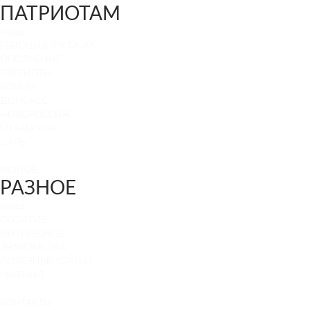
ПАТРИОТАМ
назад
ГЕНОЦИД РУССКИХ
ОПОЛЧЕНИЕ
ПАТРИОТЫ
ВОИНУ
ДОНБАСС
НОВОРОССИЯ
МОНАРХИЯ
ЦАРЬ
РАЗНОЕ
РАЗНОЕ
назад
ПОЗИТИВ
ИНТЕРЕСНОЕ
ЗНАКОМСТВА
ПОЛЕЗНЫЕ СТАТЬИ
МНЕНИЯ
КОНТАКТЫ