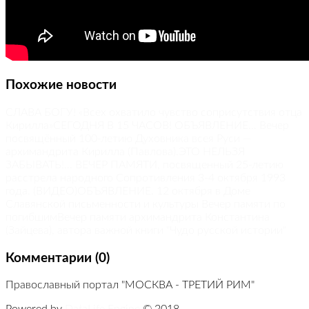
Похожие новости
СЛАВА БОГУ! «Всех охватило чувство соприсутствия отца
Кирилла»
СЕГОДНЯ В 15 ЧАСОВ! ОБЪЯВЛЕНИЕ... Вечер
посвящённый 100-летию Духовника всея Руси —
архимандрита Кирилла (Павлова).
ЭТО НЕЛЬЗЯ
ЗАБЫВАТЬ!... ВЕЧЕР ПАМЯТИ, посвященный 25-летию
расстрела народного Сопротивления 3-4 октября 1993
года. (ВИДЕО)
ОБЪЯВЛЕНИЕ. 12 октября в Доме
Славянской письменности и культуры Вечер памяти по
погибшим
Вечер памяти архимандрита Константина
(Зайцева), автора важной книги "Чудо русской истории"
Комментарии (0)
Православный портал "МОСКВА - ТРЕТИЙ РИМ"