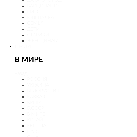
ДАЧА-ОГОРОД
ВАКЦИНАЦИЯ
ГМО
ЮВЕНАЛКА
СЕМЬЯ
ДЕТИ
СТАРИКИ
ЖЕНЩИНАМ
В МИРЕ
В МИРЕ
назад
РОСCИЯ
УКРАИНА
БЕЛОРУССИЯ
КАВКАЗ
КРЫМ
Б.СССР
В МИРЕ
КИТАЙ
ЕВРОПА
НАТО