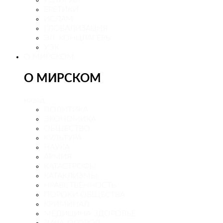
ЕРЕТИКИ
ИСЛАМ
ГЛОБАЛИЗАЦИЯ
ЭЛ. КОНЦЛАГЕРЬ
УЭК
О МИРСКОМ
О МИРСКОМ
назад
ПОЛИТИКА
ЭКОНОМИКА
ОБЩЕСТВО
КУЛЬТУРА
НАУКА
АРМИЯ
КАТАСТРОФЫ
КАТАКЛИЗМЫ
НРАВСТВЕННОСТЬ
ПОРОКИ ОБЩЕСТВА
КРИМИНАЛ
МЕДИЦИНА-ЗДОРОВЬЕ