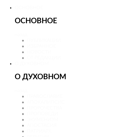
ОСНОВНОЕ
ОСНОВНОЕ
назад
ПУБЛИКАЦИИ
ИЗБРАННОЕ
НОВОСТИ
ОТ РЕДАКЦИИ
О ДУХОВНОМ
О ДУХОВНОМ
назад
ПРАВОСЛАВИЕ
АПОКАЛИПСИС
ПРОРОЧЕСТВА
ПРОПОВЕДИ
ЭКУМЕНИЗМ
АПОСТАСИЯ
ПАТРИАРХ
РЕЛИГИЯ