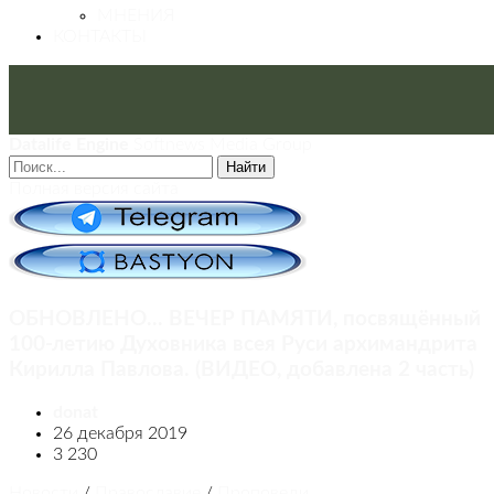
МНЕНИЯ
КОНТАКТЫ
Datalife Engine
Softnews Media Group
Найти
Полная версия сайта
ОБНОВЛЕНО... ВЕЧЕР ПАМЯТИ, посвящённый
100-летию Духовника всея Руси архимандрита
Кирилла Павлова. (ВИДЕО, добавлена 2 часть)
donat
26 декабря 2019
3 230
Новости
/
Православие
/
Проповеди