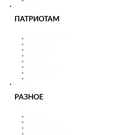
США
ПАТРИОТАМ
ПАТРИОТАМ
назад
ГЕНОЦИД РУССКИХ
ОПОЛЧЕНИЕ
ПАТРИОТЫ
ВОИНУ
ДОНБАСС
НОВОРОССИЯ
МОНАРХИЯ
ЦАРЬ
РАЗНОЕ
РАЗНОЕ
назад
ПОЗИТИВ
ИНТЕРЕСНОЕ
ЗНАКОМСТВА
ПОЛЕЗНЫЕ СТАТЬИ