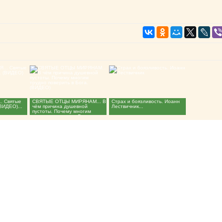
. Святые
СВЯТЫЕ ОТЦЫ МИРЯНАМ... В
Страх и боязливость. Иоанн
ВИДЕО)...
чём причина душевной
Лествичник...
пустоты. Почему многим
трудно поверить в Бога.
(ВИДЕО)...