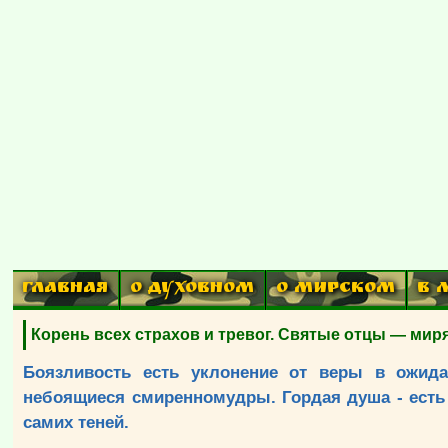
ГЛАВНАЯ
О ДУХОВНОМ
О МИРСКОМ
В 
Корень всех страхов и тревог. Святые отцы — мир
Боязливость есть уклонение от веры в ожид
небоящиеся смиренномудры. Гордая душа - есть р
самих теней.