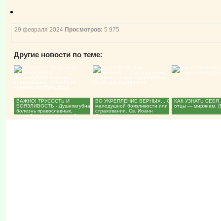
29 февраля 2024
Просмотров:
5 975
Другие новости по теме:
ВАЖНО! ТРУСОСТЬ И
ВО УКРЕПЛЕНИЕ ВЕРНЫХ... О
КАК УЗНАТЬ СЕБЯ..
БОЯЗЛИВОСТЬ - Душепагубная
малодушной боязливости или
отцы — мирянам. (
болезнь православных,
страховании. Св. Иоанн
способная навечно погубить
Лествичник...
душу....