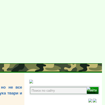
 но не все
ука твари и