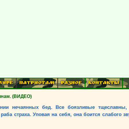
МИРЕ
ПАТРИОТАМ
РАЗНОЕ
КОНТАКТЫ
янам. (ВИДЕО)
ании нечаянных бед. Все боязливые тщеславны,
аба страха. Уповая на себя, она боится слабого зв