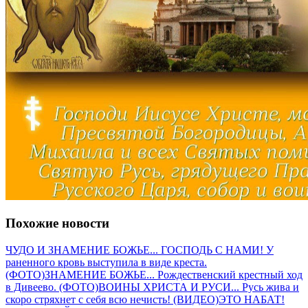
Похожие новости
ЧУДО И ЗНАМЕНИЕ БОЖЬЕ... ГОСПОДЬ С НАМИ! У
раненного кровь выступила в виде креста.
(ФОТО)
ЗНАМЕНИЕ БОЖЬЕ... Рождественский крестный ход
в Дивеево. (ФОТО)
ВОИНЫ ХРИСТА И РУСИ... Русь жива и
скоро стряхнет с себя всю нечисть! (ВИДЕО)
ЭТО НАБАТ!