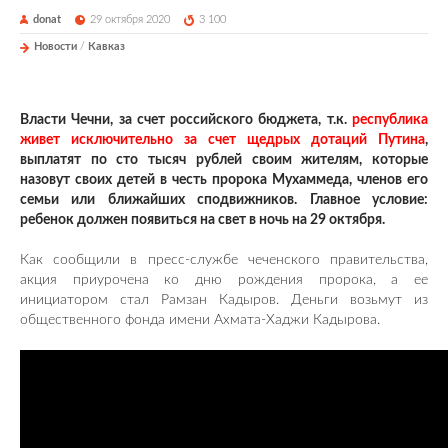
donat
29 октября 2020
3 100
Новости
/
Кавказ
Власти Чечни, за счет российского бюджета, т.к.
республика
живет исключительно за счет щедрых дотаций Путина
,
выплатят по сто тысяч рублей своим жителям, которые
назовут своих детей в честь пророка Мухаммеда, членов его
семьи или ближайших сподвижников. Главное условие:
ребенок должен появиться на свет в ночь на 29 октября.
Как сообщили в пресс-службе чеченского правительства,
акция приурочена ко дню рождения пророка, а ее
инициатором стал Рамзан Кадыров. Деньги возьмут из
общественного фонда имени Ахмата-Хаджи Кадырова.