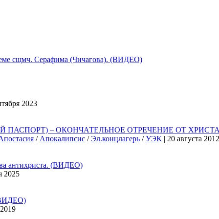
 сщмч. Серафима (Чичагова). (ВИДЕО)
нтября 2023
ПАСПОРТ) – ОКОНЧАТЕЛЬНОЕ ОТРЕЧЕНИЕ ОТ ХРИСТА,
Апостасия
/
Апокалипсис
/
Эл.концлагерь
/
УЭК
| 20 августа 201
 антихриста. (ВИДЕО)
я 2025
ВИДЕО)
 2019