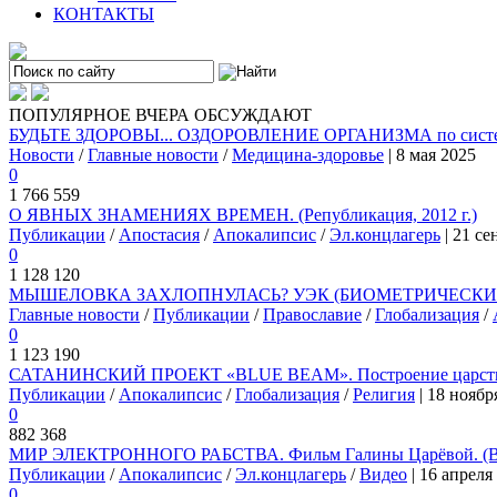
КОНТАКТЫ
ПОПУЛЯРНОЕ
ВЧЕРА
ОБСУЖДАЮТ
БУДЬТЕ ЗДОРОВЫ... ОЗДОРОВЛЕНИЕ ОРГАНИЗМА по системе
Новости
/
Главные новости
/
Медицина-здоровье
| 8 мая 2025
0
1 766 559
О ЯВНЫХ ЗНАМЕНИЯХ ВРЕМЕН. (Републикация, 2012 г.)
Публикации
/
Апостасия
/
Апокалипсис
/
Эл.концлагерь
| 21 се
0
1 128 120
МЫШЕЛОВКА ЗАХЛОПНУЛАСЬ? УЭК (БИОМЕТРИЧЕСКИЙ 
Главные новости
/
Публикации
/
Православие
/
Глобализация
/
0
1 123 190
САТАНИНСКИЙ ПРОЕКТ «BLUE BEAM». Построение царства
Публикации
/
Апокалипсис
/
Глобализация
/
Религия
| 18 ноябр
0
882 368
МИР ЭЛЕКТРОННОГО РАБСТВА. Фильм Галины Царёвой. (
Публикации
/
Апокалипсис
/
Эл.концлагерь
/
Видео
| 16 апреля
0