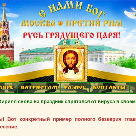
МИРЕ
ПАТРИОТАМ
РАЗНОЕ
КОНТАКТЫ
илл снова на праздник спрятался от вируса в своем
ры! Вот конкретный пример полного безверия гл
есение.