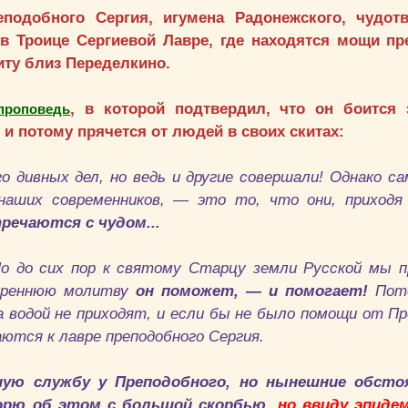
еподобного Сергия, игумена Радонежского, чудотв
в Троице Сергиевой Лавре, где находятся мощи пр
иту близ Переделкино.
, в которой подтвердил, что он боится 
проповедь
и потому прячется от людей в своих скитах:
о дивных дел, но ведь и другие совершали! Однако са
наших современников, — это то, что они, приходя
речаются с чудом...
Но до сих пор к святому Старцу земли Русской мы 
скреннюю молитву
он поможет, — и помогает!
Пот
а водой не приходят, и если бы не было помощи от Пр
ются к лавре преподобного Сергия.
ую службу у Преподобного, но нынешние обсто
орю об этом с большой скорбью,
но ввиду эпидем