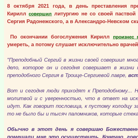
8 октября 2021 года, в день преставления пр
Кирилл
литургию не со своей паствой 
совершил
Сергия Радонежского, а в Александро-Невском ск
По окончании богослужения Кирилл
произнес 
умереть, а потому слушает исключительно врачей 
"Преподобный Сергий в жизни своей совершил мног
дело, которое он и сегодня совершает в жизни 
преподобного Сергия в Троице-Сергиевой лавре,
вст
Вот и сегодня люди приходят к Преподобному... 
молитвой и с уверенностью, что в ответ на и
идут. Как говорит пословица, к пустому колодцу з
то не было бы и тысяч паломников, которые стека
Обычно в этот день я совершаю Божественн
помешали мне это осуществить. Конечно, гов