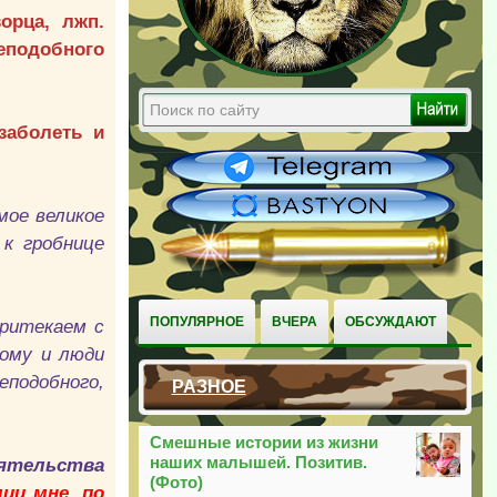
орца, лжп.
еподобного
заболеть и
мое великое
 к гробнице
ПОПУЛЯРНОЕ
ВЧЕРА
ОБСУЖДАЮТ
притекаем с
ому и люди
еподобного,
РАЗНОЕ
Смешные истории из жизни
наших малышей. Позитив.
ятельства
(Фото)
ии мне, по