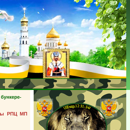
 бункере-
авы РПЦ МП