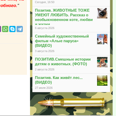
Сегодня, 16:50
обного.
"
Позитив. ЖИВОТНЫЕ ТОЖЕ
УМЕЮТ ЛЮБИТЬ. Рассказ о
необыкновенном коте, любви
и жизни
6 августа 2026
Семейный художественный
фильм «Алые паруса»
(ВИДЕО)
3 августа 2026
ПОЗИТИВ.Смешные истории
детям о животных. (ФОТО)
2 августа 2026
Позитив. Как живёт лес...
(ВИДЕО)
27 июля 2026