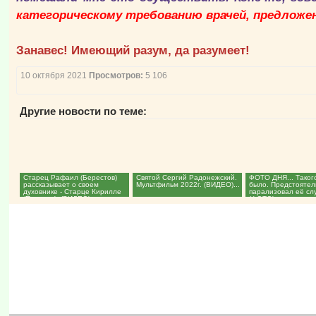
категорическому требованию врачей, предложе
Занавес! Имеющий разум, да разумеет!
10 октября 2021
Просмотров:
5 106
Другие новости по теме:
Старец Рафаил (Берестов)
Святой Сергий Радонежский.
ФОТО ДНЯ... Таког
рассказывает о своем
Мультфильм 2022г. (ВИДЕО)...
было. Предстоятел
духовнике - Старце Кирилле
парализовал её сл
(Павлове). (ВИДЕО)...
(ФОТО)...