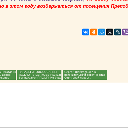
но в этом году воздержаться от посещения Препод
о никогда не
ПАРАДЫ И ГОЛОСОВАНИЯ
Сергей Шойгу вошел в
ь церкви
МОЖНО - В ЦЕРКОВЬ НЕЛЬЗЯ!
попечительский совет Троице-
ужение.
Бог наказует РПЦ МП. Не будет
Сергиевой лавры...
празднества памяти...