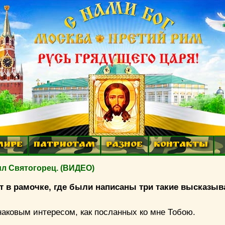
МИРЕ
ПАТРИОТАМ
РАЗНОЕ
КОНТАКТЫ
л Святогорец. (ВИДЕО)
ат в рамочке, где были написаны три такие высказыв
наковым интересом, как посланных ко мне Тобою.