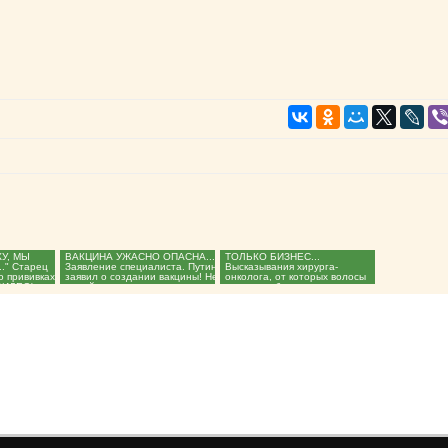
У, МЫ
ВАКЦИНА УЖАСНО ОПАСНА...
ТОЛЬКО БИЗНЕС...
." Старец
Заявление специалиста. Путин
Высказывания хирурга-
о прививках
заявил о создании вакцины! Не
онколога, от которых волосы
ВИДЕО)...
делайте...
встают дыбом...