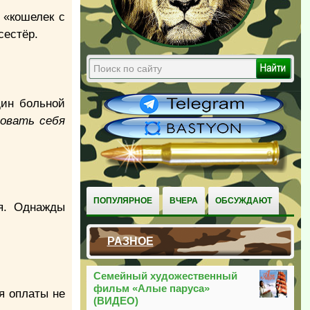
 «кошелек с
сестёр.
дин больной
вовать себя
ПОПУЛЯРНОЕ
ВЧЕРА
ОБСУЖДАЮТ
я. Однажды
РАЗНОЕ
Семейный художественный
фильм «Алые паруса»
ля оплаты не
(ВИДЕО)