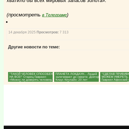
хватило бы всех мировых запасов золота».
(просмотреть
)
в Телеграме
14 декабря 2025
Просмотров:
7 313
Другие новости по теме:
"ТАКОЙ ЧЕЛОВЕК СПОСОБЕН
ПЛАНЕТА ЛОКДАУН... Людей
"СДЕЛАВ ПРИВИВК
НА ВСЕ!" Старец Гавриил:
залечивают до смерти. Доктор
МОЖЕМ УМЕРЕТЬ..
«Можно ли доверять человеку,
Клаус Кёнлайн: 20 лет
Гавриил Афонский 
который убивает...
эпидемий, которых не...
от коронавируса. (