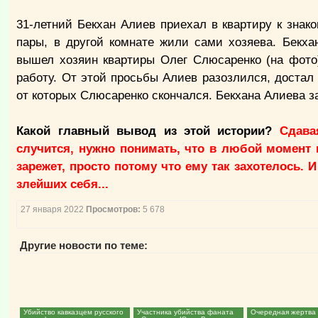
31-летний Бекхан Алиев приехал в квартиру к знак
пары, в другой комнате жили сами хозяева. Бекх
вышел хозяин квартиры Олег Слюсаренко (на фото
работу. От этой просьбы Алиев разозлился, достал
от которых Слюсаренко скончался. Бекхана Алиева з
Какой главный вывод из этой истории?
Сдавая
случится, нужно понимать, что в любой момент 
зарежет, просто потому что ему так захотелось. 
злейших себя...
27 января 2022
Просмотров:
5 678
Другие новости по теме:
Убийство кавказцем русского
Участника убийства фаната
Очередная жертва 