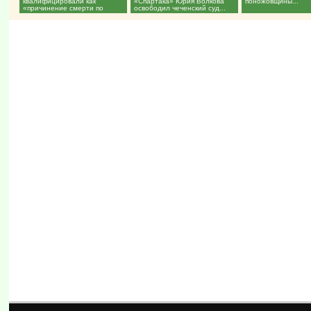
квалифицировали как
«Спартака» Юрия Волкова
поножовщины...
«причинение смерти по
освободил чеченский суд...
неосторожности»...