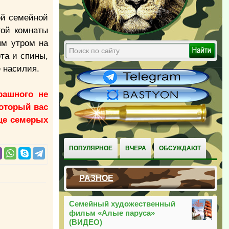
ой семейной
гой комнаты
ям утром на
та и спины,
 насилия.
рашного не
который вас
еще семерых
ПОПУЛЯРНОЕ
ВЧЕРА
ОБСУЖДАЮТ
РАЗНОЕ
Семейный художественный
фильм «Алые паруса»
(ВИДЕО)