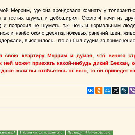
омой Меррим, где она арендовала комнату у толерантн
ан в гостях шумел и дебоширил. Около 4 ночи из дру
) и попросил не шуметь, т.к. ночь и нормальным люд
 нож и нанёс около десятка ножевых ранений шеи, живо
адержали, выяснилось, что он был судим за применение
 свою квартиру Меррим и думая, что ничего ст
к ней может приехать какой-нибудь дикий Бекхан, 
И даже если вы отобьётесь от него, то он приведет 
кавказской
В Умани хасиды подрались с
Президент И.Алиев оформил