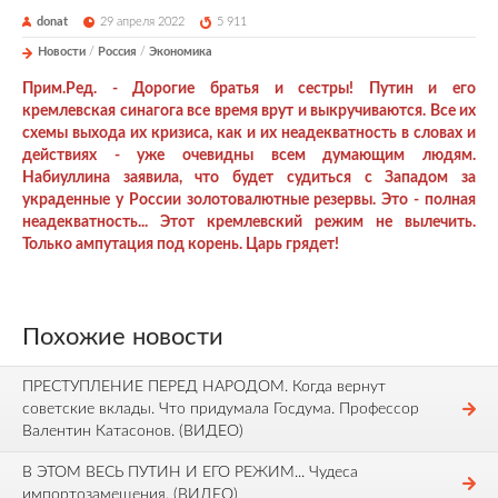
donat
29 апреля 2022
5 911
Новости
/
Россия
/
Экономика
Прим.Ред. - Дорогие братья и сестры! Путин и его
кремлевская синагога все время врут и выкручиваются. Все их
схемы выхода их кризиса, как и их неадекватность в словах и
действиях - уже очевидны всем думающим людям.
Набиуллина заявила, что будет судиться с Западом за
украденные у России золотовалютные резервы. Это - полная
неадекватность... Этот кремлевский режим не вылечить.
Только ампутация под корень. Царь грядет!
Похожие новости
ПРЕСТУПЛЕНИЕ ПЕРЕД НАРОДОМ. Когда вернут
советские вклады. Что придумала Госдума. Профессор
Валентин Катасонов. (ВИДЕО)
В ЭТОМ ВЕСЬ ПУТИН И ЕГО РЕЖИМ... Чудеса
импортозамещения. (ВИДЕО)