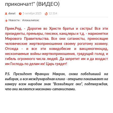
прикончат!" (ВИДЕО)
donat
5 октября 2025
12 314
Новости
/
Апокалипсис
Прим.Ред. - Дорогие во Христе братья и сестры! Все эти
президенты, премьеры, генсеки, канцлеры и т.д. - марионетки
Мирового Правительства. Все они сатанисты, приносящие
человеческие жертвоприношения своему рогатому хозяину.
Отсюда - и все эти ковидобесие и вакциногеноцид,
нескончаемые войны-жертвоприношения, грядущий голод и
гибель огромного числа людей. Да запретит им и да воздаст
им Господь по делам их! Царь грядет!
P.S. Президент Франции Макрон, снова победивший на
выборах, и вся международная клика - открыто показывают на
камеру всем народам знак "Всевидящее око", подтверждая,
что они являются масонами-сатанистами.