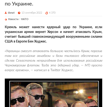
по Украине.
donat
13 сентября 2022
4 370
Новости
/
НАТО
Кремль может нанести ядерный удар по Украине, если
украинская армия вернет Херсон и начнет атаковать Крым,
считает бывший главнокомандующий вооруженными силами
США в Европе Бен Ходжес.
«Украинцы смогут атаковать большую часть/весь Крым, поразив
там все российские авиабазы и базы тылового обеспечения и
сделав Севастополь непригодным для использования российским
Черноморским флотом. Тогда это (ядерный удар. — MT) просто
вопрос времени»
, — написал в Twitter Ходжес.