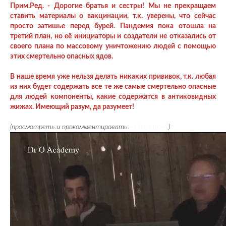
Прим.Ред. - Дорогие братья и сестры! Мы не прекращаем
ставить материалы о вакцинации, т.к. уверены, что сейчас
просто затишье перед бурей. Пандемия пока отошла на
третий план, но её инициаторы и создатели не отказались от
своего плана по массовому уничтожению людей с помощью
этих смертельно опасных ядов.
В наше время уже нельзя делать никаких прививок, т.к. любая
из них будет содержать все те же самые смертельно опасные
для людей компоненты, какие содержатся в антиковидных
жижах. Имеющий разум, да разумеет!
(просмотреть и прокомментировать
на Бастионе
)