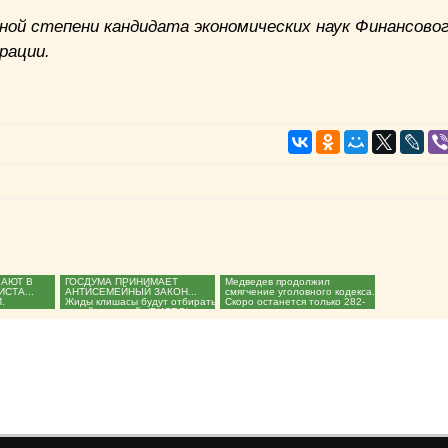
ой степени кандидата экономических наук Финансово
рации.
АЮТ В
ГОСДУМА ПРИНИМАЕТ
Медведев продолжил
СТА...
АНТИСЕМЕЙНЫЙ ЗАКОН...
смягчение уголовного кодекса.
.
Жиды клишасы будут отбирать
Скоро останется только 282-
 развития:
детей из семей. (ВИДЕО)...
ая...