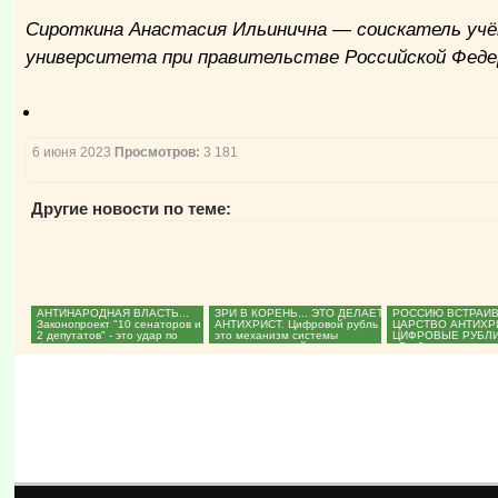
Сироткина Анастасия Ильинична — соискатель учён
университета при правительстве Российской Феде
6 июня 2023
Просмотров:
3 181
Другие новости по теме:
АНТИНАРОДНАЯ ВЛАСТЬ...
ЗРИ В КОРЕНЬ... ЭТО ДЕЛАЕТ
РОССИЮ ВСТРАИВ
Законопроект "10 сенаторов и
АНТИХРИСТ. Цифровой рубль -
ЦАРСТВО АНТИХРИ
2 депутатов" - это удар по
это механизм системы
ЦИФРОВЫЕ РУБЛИ
фундаментальным...
социального рейтинга....
«Глобальные планы
содержание и...