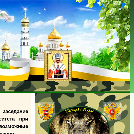
 заседание
ситета при
 возможные
ерации.