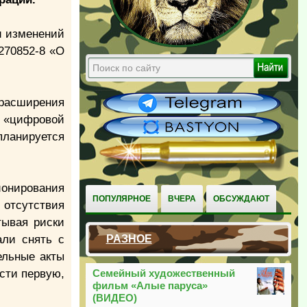
и изменений
270852-8 «О
 расширения
е «цифровой
планируется
ионирования
ПОПУЛЯРНОЕ
ВЧЕРА
ОБСУЖДАЮТ
отсутствия
тывая риски
али снять с
РАЗНОЕ
ельные акты
сти первую,
Семейный художественный
фильм «Алые паруса»
(ВИДЕО)