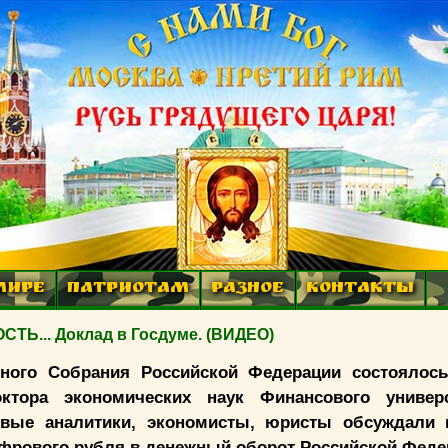
МИРЕ
ПАТРИОТАМ
РАЗНОЕ
КОНТАКТЫ
.. Доклад в Госдуме. (ВИДЕО)
льного Собрания Российской Федерации состоялось
ктора экономических наук Финансового универ
овые аналитики, экономисты, юристы обсуждали
ифрового рубля в денежный оборот Российской Фед