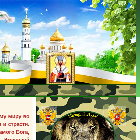
ему миру во
 и страсти.
амого Бога,
ра. Имеющий