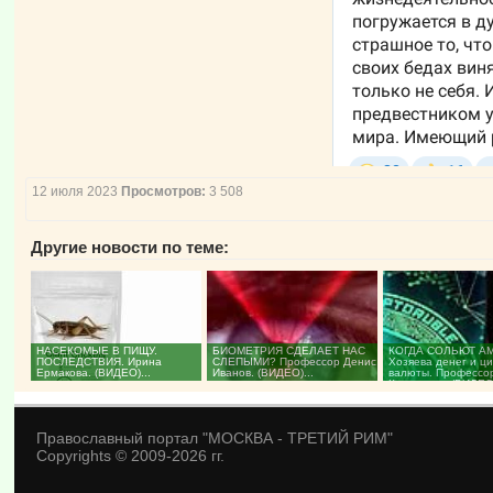
12 июля 2023
Просмотров:
3 508
Другие новости по теме:
НАСЕКОМЫЕ В ПИЩУ.
БИОМЕТРИЯ СДЕЛАЕТ НАС
КОГДА СОЛЬЮТ АМ
ПОСЛЕДСТВИЯ. Ирина
СЛЕПЫМИ? Профессор Денис
Хозяева денег и ц
Ермакова. (ВИДЕО)...
Иванов. (ВИДЕО)...
валюты. Профессо
Катасонов. (ВИДЕО)
Православный портал "МОСКВА - ТРЕТИЙ РИМ"
Copyrights © 2009-2026 гг.