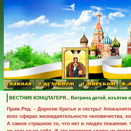
ГЛАВНАЯ
О ДУХОВНОМ
О МИРСКОМ
В 
ВЕСТНИК КОНЦЛАГЕРЯ... Витрина детей, изъятие о
Прим.Ред. - Дорогие братья и сестры! Апокалип
всех сферах жизнедеятельности человечества, ко
А самое страшное то, что нет в людях покаяния. 
но только не себя. И это является главным пред