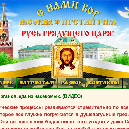
МИРЕ
ПАТРИОТАМ
РАЗНОЕ
КОНТАКТЫ
рганов, еда из насекомых. (ВИДЕО)
тические процессы развиваются стремительно по вс
торое всё глубже погружается в душепагубные грехи
Они во всех своих бедах винят кого угодно и даже С
вестником усугубления бед и скорбей для всего ми