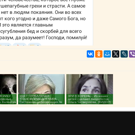
ЕРИКУ...
ИДЕТ ГЛОБАЛЬНАЯ
ЗРИ В КОРЕНЬ... Из наших
ифровые
ТРАНСФОРМАЦИЯ МИРА...
детей сделают биороботов.
р Валентин
Системная цифровизация по
Ольга Четверикова. (ВИДЕО)...
...
плану - какой ценой? Ольга...