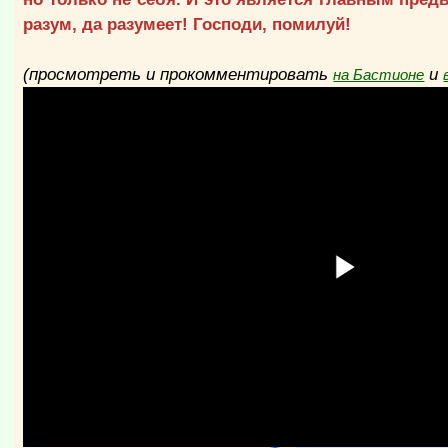
разум, да разумеет! Господи, помилуй!
(просмотреть и прокомментировать
и
на Бастионе