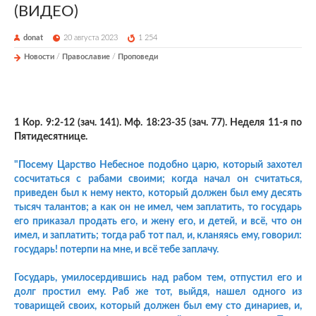
(ВИДЕО)
donat
20 августа 2023
1 254
Новости
/
Православие
/
Проповеди
1 Кор. 9:2-12 (зач. 141). Мф. 18:23-35 (зач. 77). Неделя 11-я по
Пятидесятнице.
"Посему Царство Небесное подобно царю, который захотел
сосчитаться с рабами своими; когда начал он считаться,
приведен был к нему некто, который должен был ему десять
тысяч талантов; а как он не имел, чем заплатить, то государь
его приказал продать его, и жену его, и детей, и всё, что он
имел, и заплатить; тогда раб тот пал, и, кланяясь ему, говорил:
государь! потерпи на мне, и всё тебе заплачу.
Государь, умилосердившись над рабом тем, отпустил его и
долг простил ему. Раб же тот, выйдя, нашел одного из
товарищей своих, который должен был ему сто динариев, и,