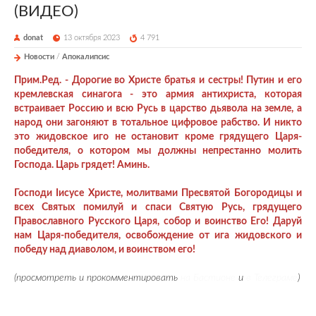
(ВИДЕО)
donat
13 октября 2023
4 791
Новости
/
Апокалипсис
Прим.Ред. - Дорогие во Христе братья и сестры! Путин и его
кремлевская синагога - это армия антихриста, которая
встраивает Россию и всю Русь в царство дьявола на земле, а
народ они загоняют в тотальное цифровое рабство. И никто
это жидовское иго не остановит кроме грядущего Царя-
победителя, о котором мы должны непрестанно молить
Господа. Царь грядет! Аминь.
Господи Iисусе Христе, молитвами Пресвятой Богородицы и
всех Святых помилуй и спаси Святую Русь, грядущего
Православного Русского Царя, собор и воинство Его! Даруй
нам Царя-победителя, освобождение от ига жидовского и
победу над диаволом, и воинством его!
(просмотреть и прокомментировать
на Бастионе
и
в Телеграме
)