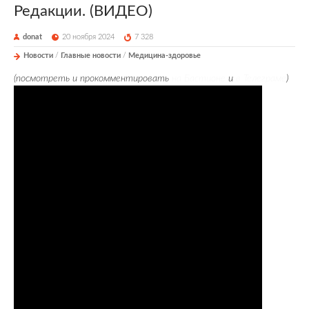
Редакции. (ВИДЕО)
donat
20 ноября 2024
7 328
Новости
/
Главные новости
/
Медицина-здоровье
(посмотреть и прокомментировать
на Бастионе
и
в Телеграме
)