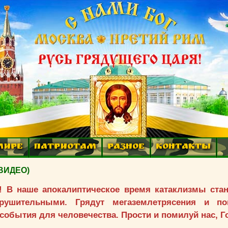
МИРЕ
ПАТРИОТАМ
РАЗНОЕ
КОНТАКТЫ
(ВИДЕО)
ы! В наше апокалиптическое время катаклизмы стан
рушительными. Грядут мегаземлетрясения и по
события для человечества. Прости и помилуй нас, Г