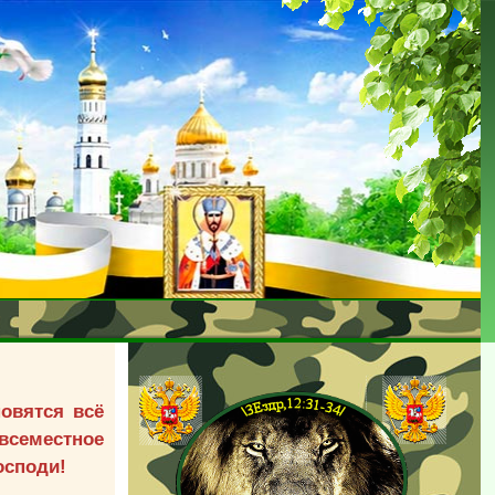
овятся всё
всеместное
осподи!