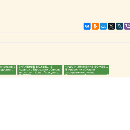
елирование
ЗНАМЕНИЕ БОЖЬЕ... В
ЧУДО И ЗНАМЕНИЕ БОЖЕЕ...
ндустрия.
Афинах в Гирокомио обильно
В Аризонии обильно
мироточит Крест Господень.
замироточила икона
(ВИДЕО)...
Богородицы. Господи помилуй!
(ВИДЕО)...