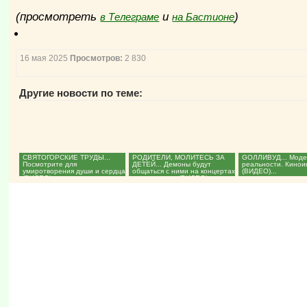
(просмотреть
и
)
в Телеграме
на Бастионе
16 мая 2025
Просмотров:
2 830
Другие новости по теме:
СВЯТОГОРСКИЕ ТРУДЫ...
РОДИТЕЛИ, МОЛИТЕСЬ ЗА
GОЛЛИВУД... Мод
Посмотрите для
ДЕТЕЙ... Демоны будут
реальности. Кинои
умиротворения души и сердца.
общаться с ними на концертах
(ВИДЕО)...
(ВИДЕО)...
и дискотеках. (ВИДЕО)...