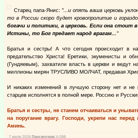
Старец папа-Янис:
"...и опять ваша церковь укл
то в России скоро будет кровопролитие и горазд
богачи и политики, а церковь. Если она стоит 
Истины, то Бог предает народ врагам...
"
Братья и сестры! А что сегодня происходит в н
предательство Христа! Еретики, экуменисты и об
(Гундяевым), захватили власть в церкви и ведут н
миллионы мирян ТРУСЛИВО МОЛЧАТ, предавая Христа
И никаких изменений в лучшую сторону нет и не п
старцев исполнятся в полной мере. Россию и Русский
Братья и сестры, не станем отчаиваться и уныват
на поругание врагу. Господи, укрепи нас пере
Аминь.
7 июля 2026
Просмотров:
6 098