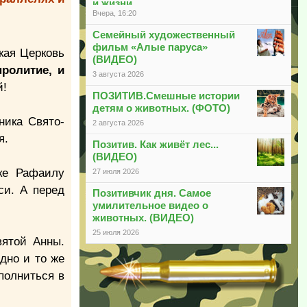
и жизни
Вчера, 16:20
Семейный художественный
фильм «Алые паруса»
кая Церковь
(ВИДЕО)
ролитие, и
3 августа 2026
й!
ПОЗИТИВ.Смешные истории
детям о животных. (ФОТО)
ника Свято-
2 августа 2026
я.
Позитив. Как живёт лес...
(ВИДЕО)
ке Рафаилу
27 июля 2026
си. А перед
Позитивчик дня. Самое
умилительное видео о
животных. (ВИДЕО)
25 июля 2026
вятой Анны.
дно и то же
полниться в