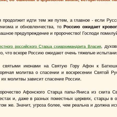
ия продолжит идти тем же путем, а главное - если Русс
енизма и обновленчества, то
Россию ожидает кровоп
ашное предупреждение и пророчество! Господи помилу
, духов
естного российского Старца схиархимандрита Власия
о, что вскоре Россию ожидают очень тяжелые испытани
о святыми иконами на Святую Гору Афон к Батюш
горячая молитва о спасении и воскресении Святой Ру
т их молитвы зависит спасение России.
ророчество Афонского Старца папы-Яниса из скита С
стах и, даже в разных поместных церквях, старцы в о
ом же. Значит, угроза более, чем реальна и должна ис