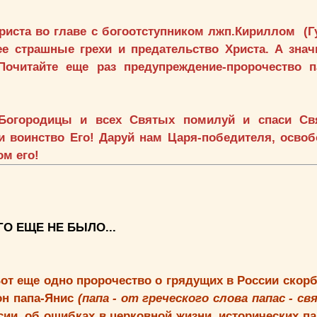
Христа во главе с богоотступником лжп.Кириллом (
е страшные грехи и предательство Христа. А знач
очитайте еще раз предупреждение-пророчество п
 Богородицы и всех Святых помилуй и спаси Св
и воинство Его! Даруй нам Царя-победителя, осво
ом его!
О ЕЩЕ НЕ БЫЛО...
Вот еще одно пророчество о грядущих в России скорб
он папа-Янис
(папа - от греческого слова папас - св
сии, об ошибках в церковной жизни, исторических п