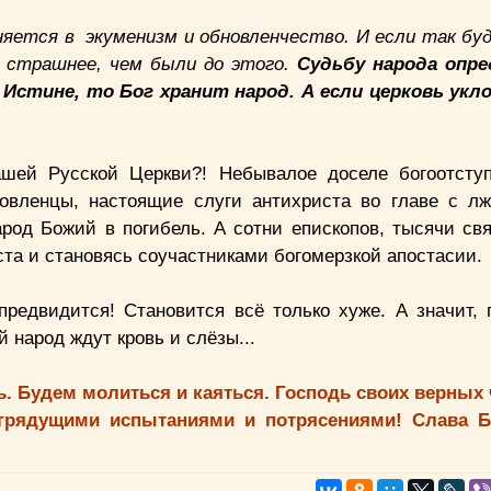
оняется в экуменизм и обновленчество. И если так бу
о страшнее, чем были до этого.
Судьбу народа опр
в Истине, то Бог хранит народ. А если церковь ук
ашей Русской Церкви?! Небывалое доселе богоотсту
новленцы, настоящие слуги антихриста во главе с л
арод Божий в погибель. А сотни епископов, тысячи св
 и становясь соучастниками богомерзкой апостасии.
редвидится! Становится всё только хуже. А значит, 
 народ ждут кровь и слёзы...
ь. Будем молиться и каяться. Господь своих верных 
д грядущими испытаниями и потрясениями! Слава Бо