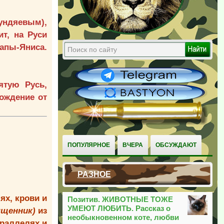
Гундяевым),
ит, на Руси
апы-Яниса.
ятую Русь,
бождение от
ПОПУЛЯРНОЕ
ВЧЕРА
ОБСУЖДАЮТ
РАЗНОЕ
ях, крови и
Позитив. ЖИВОТНЫЕ ТОЖЕ
УМЕЮТ ЛЮБИТЬ. Рассказ о
ященник)
из
необыкновенном коте, любви
араллелях и