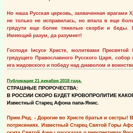
Но наша Русская церковь, захваченная врагами 
не только не исправилась, но впала в еще боле
грядути еще более тяжелые скорби и беды. П
Имеющий разум, да разумеет!
Господи Iисусе Христе, молитвами Пресвятой
грядущего Православного Русского Царя, собор 
ига жидовского и победу над диаволом и воинств
Публикация 21 декабря 2018 года.
СТРАШНЫЕ ПРОРОЧЕСТВА:
В РОССИИ СКОРО БУДЕТ КРОВОПРОЛИТИЕ КАКОГ
Известный Старец Афона папа-Янис.
Прим.Ред. - Дорогие во Христе братья и сестры! 
потрясениях. Известный Старец Святой Горы Аф
скита Святой Анны рассказал о перспективах Рос