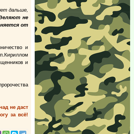
дет дальше,
еделяют не
лоняется от
пничество и
жп.Кириллом
ященников и
пророчества
чад не даст
гу за всё!