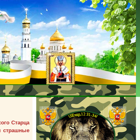
кого Старца
и страшные