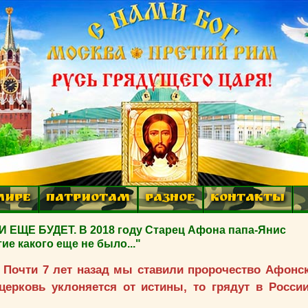
МИРЕ
ПАТРИОТАМ
РАЗНОЕ
КОНТАКТЫ
ЩЕ БУДЕТ. В 2018 году Старец Афона папа-Янис
е какого еще не было..."
! Почти 7 лет назад мы ставили пророчество Афонс
церковь уклоняется от истины, то грядут в Росси