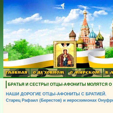
ГЛАВНАЯ
О ДУХОВНОМ
О МИРСКОМ
В 
БРАТЬЯ И СЕСТРЫ! ОТЦЫ-АФОНИТЫ МОЛЯТСЯ О ВАС
НАШИ ДОРОГИЕ ОТЦЫ-АФОНИТЫ С БРАТИЕЙ.
Старец Рафаил (Берестов) и иеросхимонах Онуфри