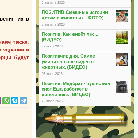
3 августа 2026
ПОЗИТИВ.Смешные истории
детям о животных. (ФОТО)
вения их в
2 августа 2026
Позитив. Как живёт лес...
(ВИДЕО)
наем также,
27 июля 2026
 здравии и
Позитивчик дня. Самое
орцы будут
умилительное видео о
животных. (ВИДЕО)
25 июля 2026
Позитив. Медбрат - пушистый
енот Еша работает в
ветклинике. (ВИДЕО)
22 июля 2026