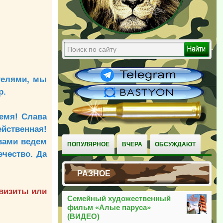
телями, мы
р.
емя! Слава
ейственная!
 вами ведем
ПОПУЛЯРНОЕ
ВЧЕРА
ОБСУЖДАЮТ
чество. Да
РАЗНОЕ
квизиты или
Семейный художественный
фильм «Алые паруса»
(ВИДЕО)