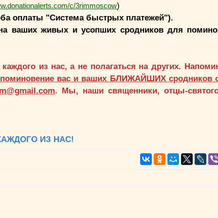
)
ww.donationalerts.com/c/3rimmoscow
оба оплаты "Система быстрых платежей").
на ваших живых и усопших сродников для помино
 каждого из нас, а не полагаться на других. Напоми
 поминовение вас и ваших БЛИЖАЙШИХ сродников о
im@gmail.com
. Мы, наши священники, отцы-святог
КАЖДОГО ИЗ НАС!