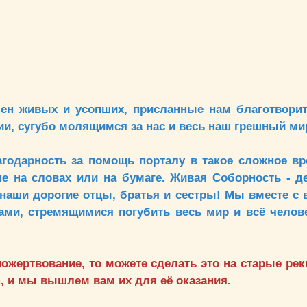
ен живых и усопших, присланные нам благотвори
и, сугубо молящимся за нас и весь наш грешный ми
агодарность за помощь порталу в такое сложное вр
е на словах или на бумаге. Живая Соборность - д
наши дорогие отцы, братья и сестры! Мы вместе с
ами, стремящимися погубить весь мир и всё челове
пожертвование, то можете сделать это на старые ре
, и мы вышлем вам их для её оказания.