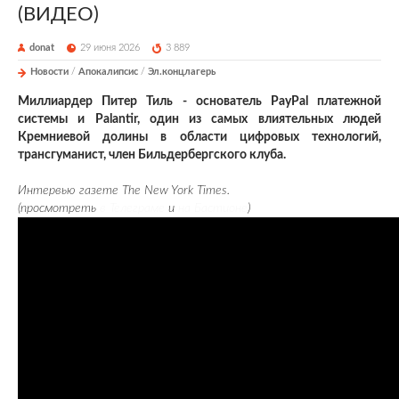
(ВИДЕО)
donat
29 июня 2026
3 889
Новости
/
Апокалипсис
/
Эл.концлагерь
Миллиардер Питер Тиль - основатель PayPal платежной
системы и Palantir, один из самых влиятельных людей
Кремниевой долины в области цифровых технологий,
трансгуманист, член Бильдербергского клуба.
Интервью газете The New York Times.
(просмотреть
в Телеграме
и
на Бастионе
)