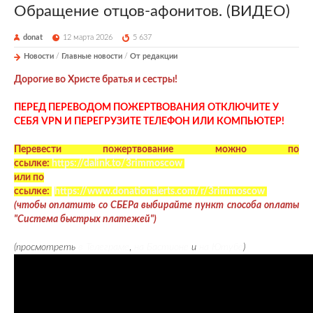
Обращение отцов-афонитов. (ВИДЕО)
donat
12 марта 2026
5 637
Новости
/
Главные новости
/
От редакции
Дорогие во Христе братья и сестры!
ПЕРЕД ПЕРЕВОДОМ ПОЖЕРТВОВАНИЯ ОТКЛЮЧИТЕ У
СЕБЯ VPN И ПЕРЕГРУЗИТЕ ТЕЛЕФОН ИЛИ КОМПЬЮТЕР!
Перевести пожертвование можно по
ссылке:
https://dalink.to/3rimmoscow
или по
ссылке:
https://www.donationalerts.com/r/3rimmoscow
(чтобы оплатить со СБЕРа выбирайте пункт способа оплаты
"Система быстрых платежей")
(просмотреть
в Телеграме
,
на Бастионе
и
на Ютубе
)