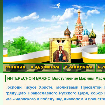
ГЛАВНАЯ
О ДУХОВНОМ
О МИРСКОМ
В 
ИНТЕРЕСНО И ВАЖНО. Выступление Марины Маслен
Господи Iисусе Христе, молитвами Пресвятой
грядущего Православного Русского Царя, собор 
ига жидовского и победу над диаволом и воинств