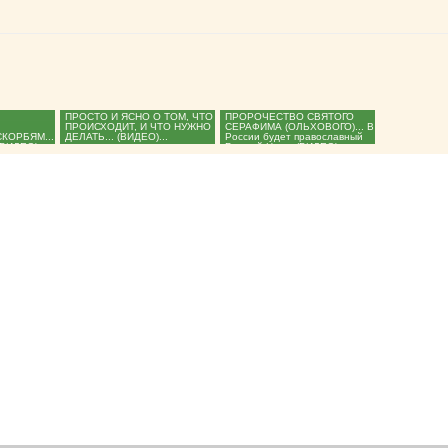
ПРОСТО И ЯСНО О ТОМ, ЧТО
ПРОРОЧЕСТВО СВЯТОГО
ПРОИСХОДИТ, И ЧТО НУЖНО
СЕРАФИМА (ОЛЬХОВОГО)... В
СКОРБЯМ...
ДЕЛАТЬ... (ВИДЕО)...
России будет православный
(ВИДЕО)...
Русский Царь. (ВИДЕО)...