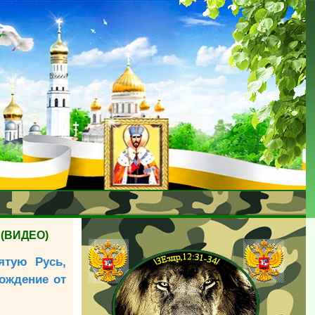
 (ВИДЕО)
ятую Русь,
бождение от