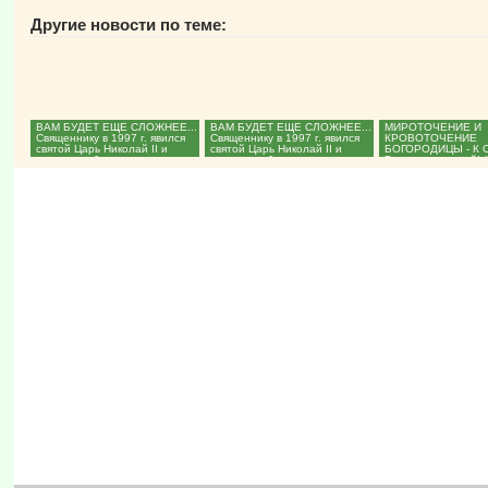
Другие новости по теме:
ВАМ БУДЕТ ЕЩЕ СЛОЖНЕЕ...
ВАМ БУДЕТ ЕЩЕ СЛОЖНЕЕ...
МИРОТОЧЕНИЕ И
Священнику в 1997 г. явился
Священнику в 1997 г. явился
КРОВОТОЧЕНИЕ
святой Царь Николай II и
святой Царь Николай II и
БОГОРОДИЦЫ - К 
поведал о будущем....
поведал о будущем....
Господи, помилуй! 