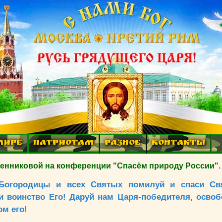
МИРЕ
ПАТРИОТАМ
РАЗНОЕ
КОНТАКТЫ
никовой на конференции "Спасём природу России".
 Богородицы и всех Святых помилуй и спаси Св
и воинство Его! Даруй нам Царя-победителя, осво
ом его!