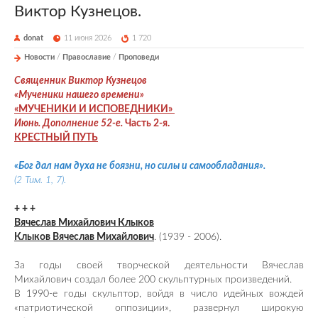
Виктор Кузнецов.
donat
11 июня 2026
1 720
Новости
/
Православие
/
Проповеди
Священник Виктор Кузнецов
«Мученики нашего времени»
«МУЧЕНИКИ И ИСПОВЕДНИКИ»
Июнь.
Дополнение 52-е.
Часть 2-я.
КРЕСТНЫЙ ПУТЬ
«Бог дал нам духа не боязни, но силы
и самообладания».
(2 Тим. 1, 7).
+ + +
Вячеслав Михайлович Клыков
Клыков Вячеслав Михайлович
. (1939 - 2006).
За годы своей творческой деятельности Вячеслав
Михайлович создал более 200 скульптурных произведений.
В 1990-е годы скульптор, войдя в число идейных вождей
«патриотической оппозиции», развернул широкую