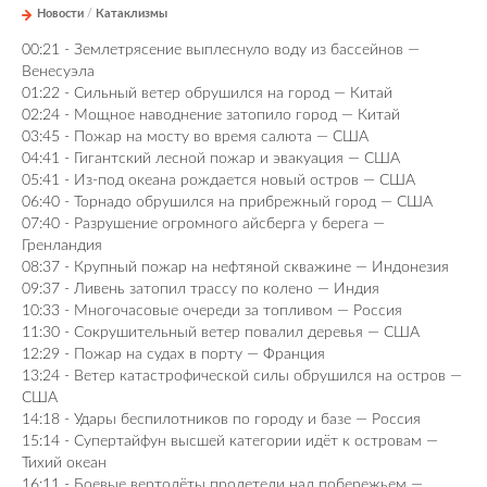
Новости
/
Катаклизмы
00:21 - Землетрясение выплеснуло воду из бассейнов —
Венесуэла
01:22 - Сильный ветер обрушился на город — Китай
02:24 - Мощное наводнение затопило город — Китай
03:45 - Пожар на мосту во время салюта — США
04:41 - Гигантский лесной пожар и эвакуация — США
05:41 - Из-под океана рождается новый остров — США
06:40 - Торнадо обрушился на прибрежный город — США
07:40 - Разрушение огромного айсберга у берега —
Гренландия
08:37 - Крупный пожар на нефтяной скважине — Индонезия
09:37 - Ливень затопил трассу по колено — Индия
10:33 - Многочасовые очереди за топливом — Россия
11:30 - Сокрушительный ветер повалил деревья — США
12:29 - Пожар на судах в порту — Франция
13:24 - Ветер катастрофической силы обрушился на остров —
США
14:18 - Удары беспилотников по городу и базе — Россия
15:14 - Супертайфун высшей категории идёт к островам —
Тихий океан
16:11 - Боевые вертолёты пролетели над побережьем —