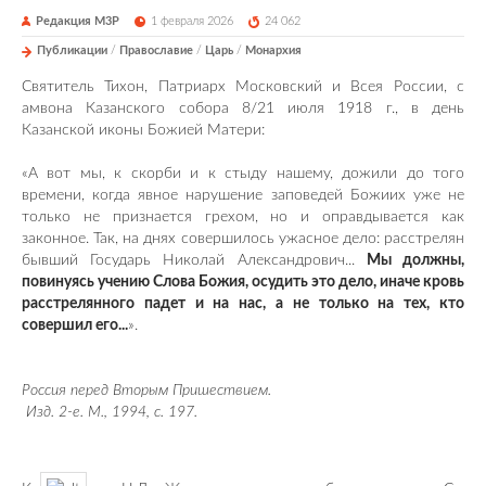
Редакция М3Р
1 февраля 2026
24 062
Публикации
/
Православие
/
Царь
/
Монархия
Святитель Тихон, Патриарх Московский и Всея России, с
амвона Казанского собора 8/21 июля 1918 г., в день
Казанской иконы Божией Матери:
«А вот мы, к скорби и к стыду нашему, дожили до того
времени, когда явное нарушение заповедей Божиих уже не
только не признается грехом, но и оправдывается как
законное. Так, на днях совершилось ужасное дело: расстрелян
бывший Государь Николай Александрович...
Мы должны,
повинуясь учению Слова Божия, осудить это дело, иначе кровь
расстрелянного падет и на нас, а не только на тех, кто
совершил его...
».
Россия перед Вторым Пришествием.
Изд. 2-е. М., 1994, с. 197.