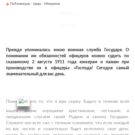
Публикации
/
Царь
/
Монархия
ГЛАВА 1
ГЛАВА 2
Прежде упоминалась мною военная служба Государя. О
понимании им обязанностей офицеров можно судить по
сказанному 2 августа 1911 года юнкерам и пажам при
производстве их в офицеры: «Господа! Сегодня самый
знаменательный для вас день.
Помн
ите то, что я вам скажу. Будьте в течение всей
вашей жизни хорошими христианами, честными и
преданными слугами своей Родине и своему Государю.
Служите изо всех сил, с полным сознанием, что если каждый
из вас честно и сознательно будет исполнять свое дело,
какую бы маленькую должность ни занимал, он принесет