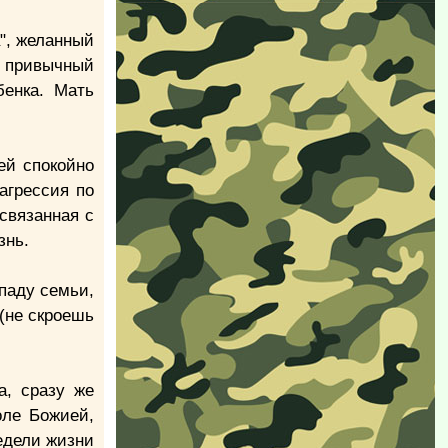
", желанный
в привычный
бенка. Мать
ей спокойно
 агрессия по
связанная с
знь.
спаду семьи,
 (не скроешь
а, сразу же
оле Божией,
едели жизни