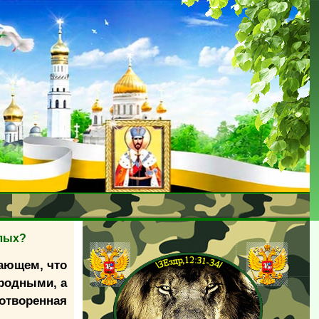
слых?
гающем, что
-родными, а
отворенная