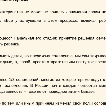
материнства не может не привлечь внимания своим ци
ь «Все участвующие в этом процессе, включая ребе
роцесс" Начальная его стадия: принятие решения семе
ть ребенка.
иметь детей, но к великому сожалению, мы сам закрыва
идные, а, порой, просто отвратительны поступки: прел
менее 1/3 осложнений, многие из которых прямо ведут 
т осложнения. В России почти каждая четвертая мо
дственность – тоже не от праведной жизни бывает.
то по тем или иным причинам изменил свой пол. Господ