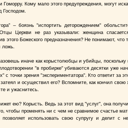
и Гоморру. Кому мало этого предупреждения, могут иск
д Господом.
ора” – боязнь "испортить деторождением" обольсти
 Отцы Церкви не раз указывали: женщина спасаетс
тив этого Божеского предназначения? Не понимают, что т
и ложь.
назовешь иначе как корыстолюбцы и убийцы, поскольку 
плодотворении "в пробирке" убиваются десятки уже на
" с точки зрения "экспериментатора". Кто ответит за э
то затеял и осуществил его? Вспомните, как кончил свою
те и ужаснитесь.
жет ею? Корысть. Ведь за этот вид "услуг", она получи
о, чтобы променять ни с чем не сравнимое счастье мат
ый позволяет использовать свою супругу и делит с н