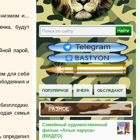
низмом и...
нка, будут
йной парой,
ем для себя
юбодеяния и
ПОПУЛЯРНОЕ
ВЧЕРА
ОБСУЖДАЮТ
к безплодию.
РАЗНОЕ
лодая семья
Семейный художественный
фильм «Алые паруса»
(ВИДЕО)
ь определил