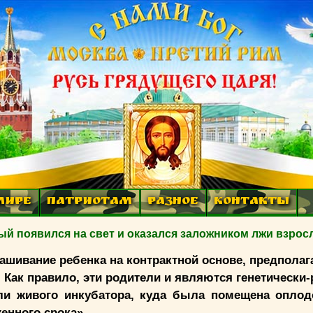
МИРЕ
ПАТРИОТАМ
РАЗНОЕ
КОНТАКТЫ
ый появился на свет и оказался заложником лжи взро
шивание ребенка на контрактной основе, предпола
. Как правило, эти родители и являются генетически
ли живого инкубатора, куда была помещена оплод
женного срока».