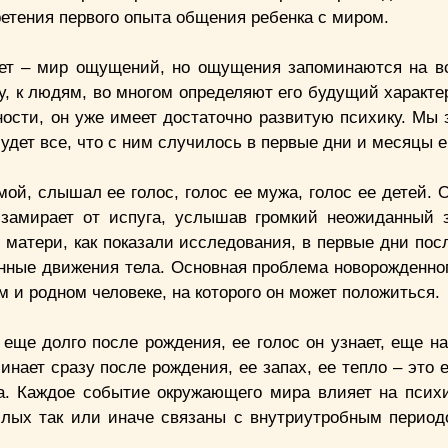
етения первого опыта общения ребенка с миром.
няет – мир ощущений, но ощущения запоминаются на в
, к людям, во многом определяют его будущий характер
ости, он уже имеет достаточно развитую психику. Мы 
удет все, что с ним случилось в первые дни и месяцы 
ой, слышал ее голос, голос ее мужа, голос ее детей. 
, замирает от испуга, услышав громкий неожиданный з
 матери, как показали исследования, в первые дни пос
нные движения тела. Основная проблема новорожденног
м и родном человеке, на которого он может положиться.
ще долго после рождения, ее голос он узнает, еще на
минает сразу после рождения, ее запах, ее тепло – это 
. Каждое событие окружающего мира влияет на психи
лых так или иначе связаны с внутриутробным период