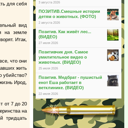
3 августа 2026
ать для себя
ПОЗИТИВ.Смешные истории
детям о животных. (ФОТО)
2 августа 2026
тельный вид
Позитив. Как живёт лес...
я на земле
(ВИДЕО)
ворят. Итак,
27 июля 2026
Позитивчик дня. Самое
умилительное видео о
все, что они
животных. (ВИДЕО)
чавших жить
25 июля 2026
то убийство?
Позитив. Медбрат - пушистый
 жизнь Ирод,
енот Еша работает в
ветклинике. (ВИДЕО)
22 июля 2026
т от 7 до 20
еринства на
ей тридцать