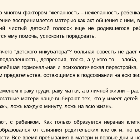
о многом фактором "желанность – нежеланность ребенка
ение воспринимается матерью как акт общения с ним, 
тий чистый детский голосок еще не родившегося ре
тся ему помочь, успокоить порадовать.
чего "детского инкубатора"? больная совесть не дает 
одавленность, депрессия, тоска, а у кого-то – злоба,
лейшая гормональная и психологическая перестройка, 
ом предательства, остающимся в подсознании на всю жи
еменем к раку груди, раку матки, а в личной жизни – ра
рогатные матери чаще выбирают тех, кто у имеет детей
ложь, ложь каждую минуту, ложь на всю жизнь.
т, с ребенком. Как только образуется нервная клетк
 образовался от слияния родительских клеток и, по в
ости Все время пребывания в матери и первые дни и н