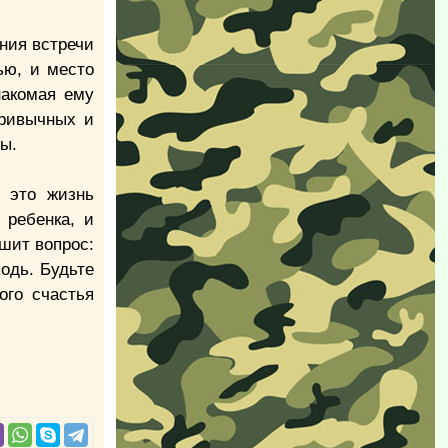
ния встречи
ью, и место
накомая ему
привычных и
ты.
– это жизнь
 ребенка, и
шит вопрос:
подь. Будьте
ого счастья