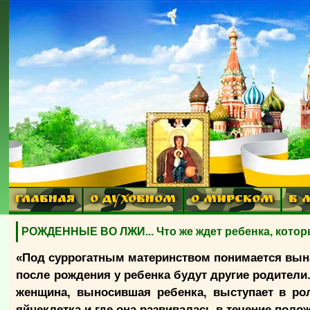
ГЛАВНАЯ
О ДУХОВНОМ
О МИРСКОМ
В 
РОЖДЕННЫЕ ВО ЛЖИ... Что же ждет ребенка, котор
«Под суррогатным материнством понимается вына
после рождения у ребенка будут другие родители
женщина, выносившая ребенка, выступает в ро
яйцеклетка и где она развивалась в течение поло