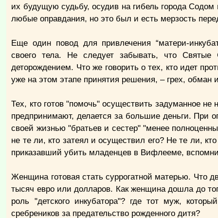
их будущую судьбу, осудив на гибель города Содом 
любые оправдания, но это был и есть мерзость пере
Еще один повод для привлечения “матери-инкубат
своего тела. Не следует забывать, что Святые
деторождением. Что же говорить о тех, кто идет про
уже на этом этапе принятия решения, – грех, обман 
Тех, кто готов "помочь" осуществить задуманное не 
предпринимают, делается за большие деньги. При о
своей жизнью "братьев и сестер" "менее полноценных
не те ли, кто затеял и осуществил его? Не те ли, к
приказавший убить младенцев в Вифлееме, вспомни
Женщина готовая стать суррогатной матерью. Что дви
тысяч евро или долларов. Как женщина дошла до тог
роль "детского инкубатора"? где тот муж, котор
сребреников за предательство рожденного дитя?