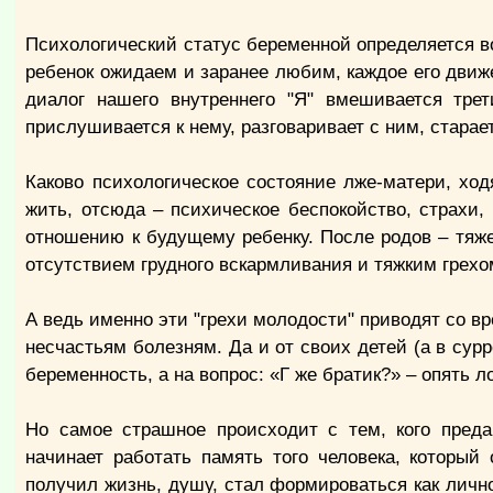
Психологический статус беременной определяется в
ребенок ожидаем и заранее любим, каждое его движ
диалог нашего внутреннего "Я" вмешивается тре
прислушивается к нему, разговаривает с ним, старае
Каково психологическое состояние лже-матери, ходя
жить, отсюда – психическое беспокойство, страхи, п
отношению к будущему ребенку. После родов – тяже
отсутствием грудного вскармливания и тяжким грех
А ведь именно эти "грехи молодости" приводят со вр
несчастьям болезням. Да и от своих детей (а в сур
беременность, а на вопрос: «Г же братик?» – опять 
Но самое страшное происходит с тем, кого предаю
начинает работать память того человека, который
получил жизнь, душу, стал формироваться как личн