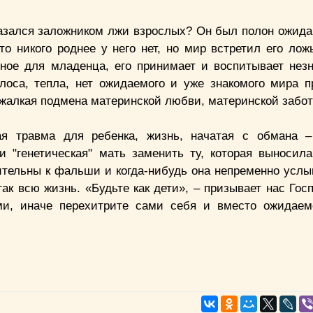
оказался заложником лжи взрослых? Он был полон ожида
то никого роднее у него нет, но мир встретил его лож
дное для младенца, его принимает и воспитывает нез
олоса, тепла, нет ожидаемого и уже знакомого мира 
 жалкая подмена материнской любви, материнской забо
ая травма для ребенка, жизнь, начатая с обмана 
 "генетическая" мать заменить ту, которая выносила
вительны к фальши и когда-нибудь она непременно услы
ак всю жизнь. «Будьте как дети», – призывает нас Гос
и, иначе перехитрите сами себя и вместо ожидаем