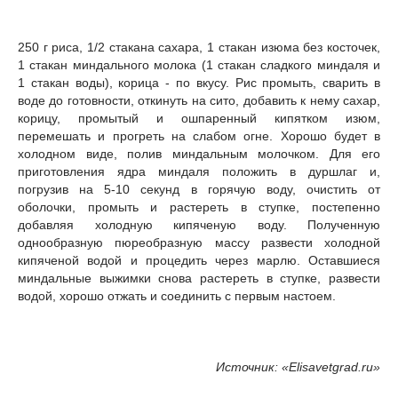
250 г риса, 1/2 стакана сахара, 1 стакан изюма без косточек,
1 стакан миндального молока (1 стакан сладкого миндаля и
1 стакан воды), корица - по вкусу. Рис промыть, сварить в
воде до готовности, откинуть на сито, добавить к нему сахар,
корицу, промытый и ошпаренный кипятком изюм,
перемешать и прогреть на слабом огне. Хорошо будет в
холодном виде, полив миндальным молочком. Для его
приготовления ядра миндаля положить в дуршлаг и,
погрузив на 5-10 секунд в горячую воду, очистить от
оболочки, промыть и растереть в ступке, постепенно
добавляя холодную кипяченую воду. Полученную
однообразную пюреобразную массу развести холодной
кипяченой водой и процедить через марлю. Оставшиеся
миндальные выжимки снова растереть в ступке, развести
водой, хорошо отжать и соединить с первым настоем.
Источник: «Elisavetgrad.ru»