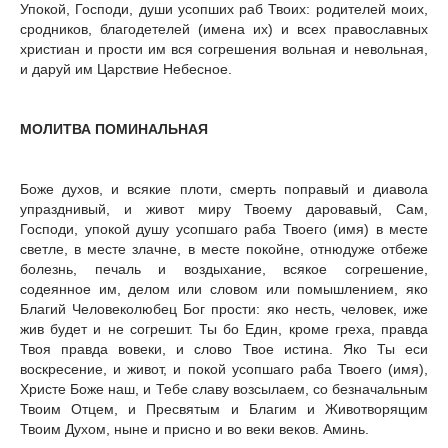
Упокой, Господи, души усопших раб Твоих: родителей моих,
сродников, благодетелей (имена их) и всех православных
христиан и прости им вся согрешения вольная и невольная,
и даруй им Царствие Небесное.
МОЛИТВА ПОМИНАЛЬНАЯ
Боже духов, и всякие плоти, смерть поправый и диавола
упразднивый, и живот миру Твоему даровавый, Сам,
Господи, упокой душу усопшаго раба Твоего (имя) в месте
светле, в месте злачне, в месте покойне, отнюдуже отбеже
болезнь, печаль и воздыхание, всякое согрешение,
содеянное им, делом или словом или помышлением, яко
Благий Человеколюбец Бог прости: яко несть, человек, иже
жив будет и не согрешит. Ты бо Един, кроме греха, правда
Твоя правда вовеки, и слово Твое истина. Яко Ты еси
воскресение, и живот, и покой усопшаго раба Твоего (имя),
Христе Боже наш, и Тебе славу возсылаем, со безначальным
Твоим Отцем, и Пресвятым и Благим и Животворящим
Твоим Духом, ныне и присно и во веки веков. Аминь.