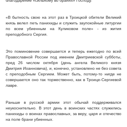
благодарение «сильному во бранях» Господу.
«В бытность свою на этот раз в Троицкой обители Великий
князь велел петь панихиды и служить заупокойные литургии
по всем убиенным на Куликовом поле» - из жития
преподобного Сергия.
Это поминовение совершается и теперь ежегодно по всей
Православной России под именем Дмитриевской субботы,
пред 26 числом октября (день ангела Великого князя
Дмитрия Иоанновича), и, конечно, установлено не без совета
с преподобным Сергием. Может быть, потому-то нигде не
совершается оно так торжественно, как в Троице-Сергиевой
лавре.
Раньше в русской армии этот обычай поддерживался
неукоснительно. В этот день в воинских частях служились
панихиды о воинах православных, за веру, царя и отечество
на поле брани убиенных.