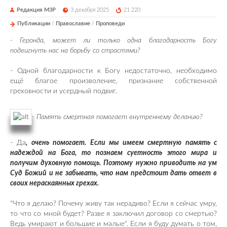
Редакция М3Р
3 декабря 2025
21 220
Публикации
/
Православие
/
Проповеди
- Геронда, может ли только одна благодарность Богу
подвигнуть нас на борьбу со страстями?
- Одной благодарности к Богу недостаточно, необходимо
ещё благое произволение, признание собственной
греховности и усердный подвиг.
- Память смертная помогает внутреннему деланию?
- Да
, очень помогает. Если мы имеем смертную память с
надеждой на Бога, то познаем суетность этого мира и
получим духовную помощь. Поэтому нужно приводить на ум
Суд Божий и не забывать, что нам предстоит дать ответ в
своих нераскаянных грехах.
"Что я делаю? Почему живу так нерадиво? Если я сейчас умру,
то что со мной будет? Разве я заключил договор со смертью?
Ведь умирают и большие и малые". Если я буду думать о том,