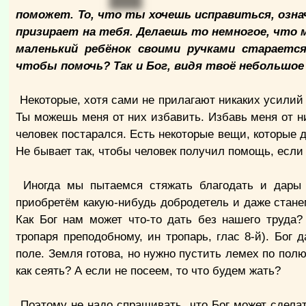
поможет. То, что ты хочешь исправиться, озна
призирает на тебя. Делаешь то немногое, что м
маленький ребёнок своими ручками стараетс
чтобы помочь? Так и Бог, видя твоё небольшое
Некоторые, хотя сами не прилагают никаких усилий к
Ты можешь меня от них избавить. Избавь меня от ни
человек постарался. Есть некоторые вещи, которые 
Не бывает так, чтобы человек получил помощь, если 
Иногда мы пытаемся стяжать благодать и дары 
приобретём какую-нибудь добродетель и даже стане
Как Бог нам может что-то дать без нашего труда?
тропаря преподобному, ин тропарь, глас 8-й). Бог
поле. Земля готова, но нужно пустить лемех по полю 
как сеять? А если не посеем, то что будем жать?
Поэтому не надо спрашивать, что Бог может сделать