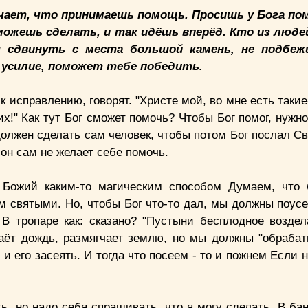
чает, что принимаешь помощь. Просишь у Бога пом
ожешь сделать, и так идёшь вперёд. Кто из людей
я сдвинуть с места большой камень, не подбеж
 усилие, поможет тебе победить.
 исправлению, говорят. "Христе мой, во мне есть такие
х!" Как тут Бог сможет помочь? Чтобы Бог помог, нужн
должен сделать сам человек, чтобы потом Бог послал С
он сам не желает себе помочь.
Божий каким-то магическим способом Думаем, что 
м святыми. Но, чтобы Бог что-то дал, мы должны поусе
 В тропаре как: сказано? "Пустыни бесплодное воздел
 даёт дождь, размягчает землю, но мы должны "обрабат
и его засеять. И тогда что посеем - то и пожнем Если н
, но надо себя спрашивать, что я могу сделать. В бан