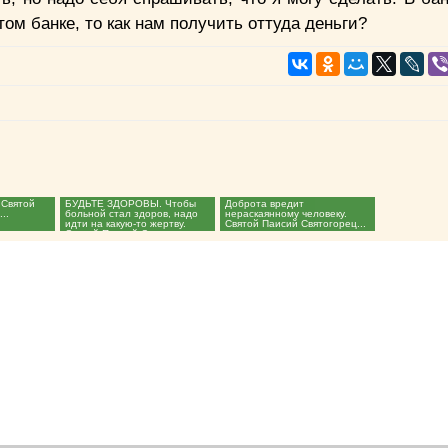
том банке, то как нам получить оттуда деньги?
 Святой
БУДЬТЕ ЗДОРОВЫ. Чтобы
Доброта вредит
..
больной стал здоров, надо
нераскаянному человеку.
идти на какую-то жертву.
Святой Паисий Святогорец...
Святой Паисий Святогорец...