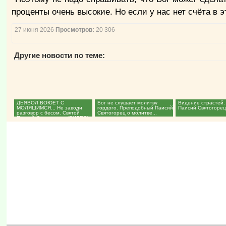
проценты очень высокие. Но если у нас нет счёта в э
27 июня 2026
Просмотров:
20 306
Другие новости по теме:
ДЬЯВОЛ ВОЮЕТ С
Бог не слушает молитву
Видение страстей.
МОЛЯЩИМСЯ... Не заводи
гордого. Преподобный Паисий
Паисий Святогорец.
разговор с бесом. Святой
Святогорец о молитве...
Паисий Святогорец. (ВИДЕО)...