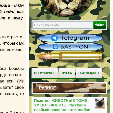
ощи - и Он
, видя, как
ит к нему,
-то страсти.
о, чтобы сам
вою помощь.
без борьбы
ПОПУЛЯРНОЕ
ВЧЕРА
ОБСУЖДАЮТ
рдствовать.
ал еси" (Из
ывать" своё
РАЗНОЕ
е пахать, то
Позитив. ЖИВОТНЫЕ ТОЖЕ
УМЕЮТ ЛЮБИТЬ. Рассказ о
необыкновенном коте, любви
ке у Христа