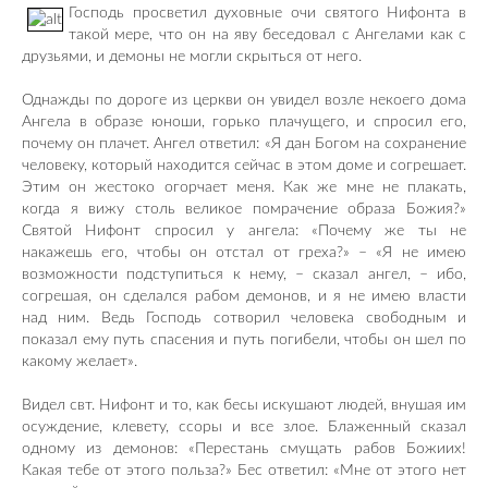
Господь просветил духовные очи святого Нифонта в
такой мере, что он на яву беседовал с Ангелами как с
друзьями, и демоны не могли скрыться от него.
Однажды по дороге из церкви он увидел возле некоего дома
Ангела в образе юноши, горько плачущего, и спросил его,
почему он плачет. Ангел ответил: «Я дан Богом на сохранение
человеку, который находится сейчас в этом доме и согрешает.
Этим он жестоко огорчает меня. Как же мне не плакать,
когда я вижу столь великое помрачение образа Божия?»
Святой Нифонт спросил у ангела: «Почему же ты не
накажешь его, чтобы он отстал от греха?» – «Я не имею
возможности подступиться к нему, – сказал ангел, – ибо,
согрешая, он сделался рабом демонов, и я не имею власти
над ним. Ведь Господь сотворил человека свободным и
показал ему путь спасения и путь погибели, чтобы он шел по
какому желает».
Видел свт. Нифонт и то, как бесы искушают людей, внушая им
осуждение, клевету, ссоры и все злое. Блаженный сказал
одному из демонов: «Перестань смущать рабов Божиих!
Какая тебе от этого польза?» Бес ответил: «Мне от этого нет